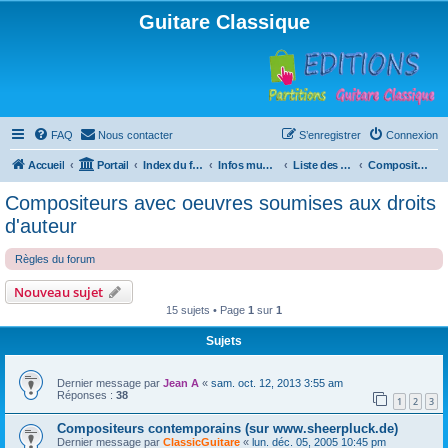
Guitare Classique
FAQ
Nous contacter
S’enregistrer
Connexion
Accueil
Portail
Index du forum
Infos musicales
Liste des compositeurs de musique pour guitare
Compositeurs avec oeuvres soumises aux droits d'auteur
Compositeurs avec oeuvres soumises aux droits
d'auteur
Règles du forum
Nouveau sujet
15 sujets • Page
1
sur
1
Sujets
Dernier message par
Jean A
«
sam. oct. 12, 2013 3:55 am
Réponses :
38
1
2
3
Compositeurs contemporains (sur www.sheerpluck.de)
Dernier message par
ClassicGuitare
«
lun. déc. 05, 2005 10:45 pm