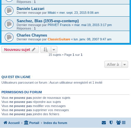
Réponses :
1
Daniele Lazzari
Dernier message par
Mitaki
«
mer. sept. 23, 2015 8:06 am
Sanchez, Blas (1935-esp-contemp)
Dernier message par
PRIVET Francis
«
mar. mai 19, 2015 3:17 pm
Réponses :
1
Charles Chaynes
Dernier message par
ClassicGuitare
«
lun. janv. 08, 2007 9:47 am
Nouveau sujet
15 sujets • Page
1
sur
1
Aller à
QUI EST EN LIGNE
Utilisateurs parcourant ce forum : Aucun utilisateur enregistré et 1 invité
PERMISSIONS DU FORUM
Vous
ne pouvez pas
poster de nouveaux sujets
Vous
ne pouvez pas
répondre aux sujets
Vous
ne pouvez pas
modifier vos messages
Vous
ne pouvez pas
supprimer vos messages
Vous
ne pouvez pas
joindre des fichiers
Accueil
Portail
Index du forum