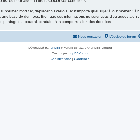
gistrée pour aider à faire respecter ces conditions.
supprimer, modifier, déplacer ou verrouiller n’importe quel sujet à tout moment, à
s une base de données. Bien que ces informations ne soient pas divulguées à un ti
de piratage qui pourrait conduire à la compromission des données.
Nous contacter
L’équipe du forum
Développé par
phpBB
® Forum Software © phpBB Limited
Traduit par
phpBB-fr.com
Confidentialité
|
Conditions