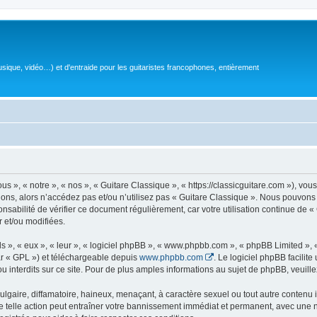
sique, vidéo…) et d'entraide pour les guitaristes francophones, entièrement
 », « notre », « nos », « Guitare Classique », « https://classicguitare.com »), vous
ions, alors n’accédez pas et/ou n’utilisez pas « Guitare Classique ». Nous pouvons 
nsabilité de vérifier ce document régulièrement, car votre utilisation continue de «
r et/ou modifiées.
s », « eux », « leur », « logiciel phpBB », « www.phpbb.com », « phpBB Limited »,
r « GPL ») et téléchargeable depuis
www.phpbb.com
. Le logiciel phpBB facilit
nterdits sur ce site. Pour de plus amples informations au sujet de phpBB, veuille
gaire, diffamatoire, haineux, menaçant, à caractère sexuel ou tout autre contenu ill
e telle action peut entraîner votre bannissement immédiat et permanent, avec une not