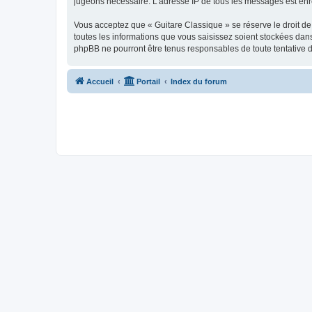
jugeons nécessaire. L’adresse IP de tous les messages est enre
Vous acceptez que « Guitare Classique » se réserve le droit de 
toutes les informations que vous saisissez soient stockées dan
phpBB ne pourront être tenus responsables de toute tentative 
Accueil
Portail
Index du forum