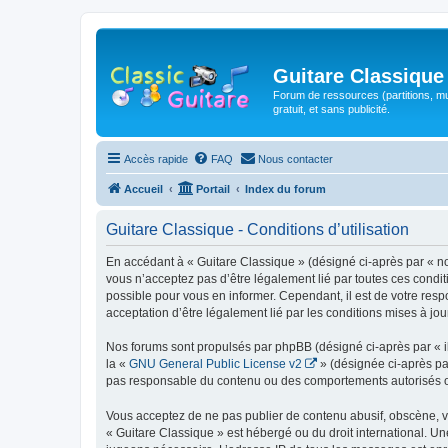
Guitare Classique
Forum de ressources (partitions, mu
gratuit, et sans publicité.
Accès rapide
FAQ
Nous contacter
Accueil
Portail
Index du forum
Guitare Classique - Conditions d’utilisation
En accédant à « Guitare Classique » (désigné ci-après par « nous
vous n’acceptez pas d’être légalement lié par toutes ces condit
possible pour vous en informer. Cependant, il est de votre respo
acceptation d’être légalement lié par les conditions mises à jou
Nos forums sont propulsés par phpBB (désigné ci-après par « il
la «
GNU General Public License v2
» (désignée ci-après pa
pas responsable du contenu ou des comportements autorisés ou i
Vous acceptez de ne pas publier de contenu abusif, obscène, vul
« Guitare Classique » est hébergé ou du droit international. Un