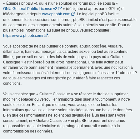
« Équipes phpBB »), qui est une solution de forum publiée sous la «
GNU General Public License v2
» (désignée ci-après par « GPL ») et
téléchargeable depuis
www.phpbb.com
. Le logiciel phpBB facilite
uniquement les discussions sur Internet ; phpBB Limited n’est pas responsable
du contenu ou des comportements autorisés ou interdits sur ce site. Pour de
plus amples informations au sujet de phpBB, veuillez consulter :
https://www.phpbb.com/
.
Vous acceptez de ne pas publier de contenu abusif, obscène, vulgaire,
diffamatoire, haineux, menaçant, à caractère sexuel ou tout autre contenu
illicite, que ce soit en vertu des lois de votre pays, du pays où « Guitare
Classique » est hébergé ou du droit international. Une telle action peut
entraîner votre bannissement immédiat et permanent, avec une notification à
votre fournisseur d’accès à Internet si nous le jugeons nécessaire. L’adresse IP
de tous les messages est enregistrée pour aider à faire respecter ces
conditions.
Vous acceptez que « Guitare Classique » se réserve le droit de supprimer,
modifier, déplacer ou verrouiller n’importe quel sujet à tout moment, à notre
seule discrétion. En tant que membre, vous acceptez que toutes les
informations que vous saisissez soient stockées dans une base de données.
Bien que ces informations ne soient pas divulguées à un tiers sans votre
consentement, ni « Guitare Classique » ni phpBB ne pourront être tenus
responsables de toute tentative de piratage qui pourrait conduire à la
compromission des données.