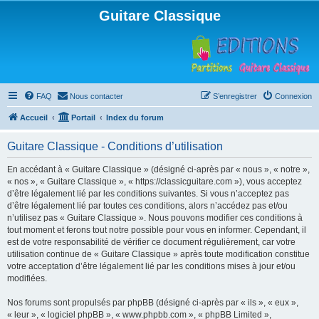
Guitare Classique
FAQ
Nous contacter
S’enregistrer
Connexion
Accueil
Portail
Index du forum
Guitare Classique - Conditions d’utilisation
En accédant à « Guitare Classique » (désigné ci-après par « nous », « notre »,
« nos », « Guitare Classique », « https://classicguitare.com »), vous acceptez
d’être légalement lié par les conditions suivantes. Si vous n’acceptez pas
d’être légalement lié par toutes ces conditions, alors n’accédez pas et/ou
n’utilisez pas « Guitare Classique ». Nous pouvons modifier ces conditions à
tout moment et ferons tout notre possible pour vous en informer. Cependant, il
est de votre responsabilité de vérifier ce document régulièrement, car votre
utilisation continue de « Guitare Classique » après toute modification constitue
votre acceptation d’être légalement lié par les conditions mises à jour et/ou
modifiées.
Nos forums sont propulsés par phpBB (désigné ci-après par « ils », « eux »,
« leur », « logiciel phpBB », « www.phpbb.com », « phpBB Limited »,