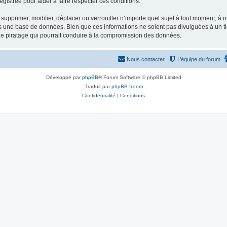
gistrée pour aider à faire respecter ces conditions.
supprimer, modifier, déplacer ou verrouiller n’importe quel sujet à tout moment, à
s une base de données. Bien que ces informations ne soient pas divulguées à un ti
de piratage qui pourrait conduire à la compromission des données.
Nous contacter
L’équipe du forum
Développé par
phpBB
® Forum Software © phpBB Limited
Traduit par
phpBB-fr.com
Confidentialité
|
Conditions