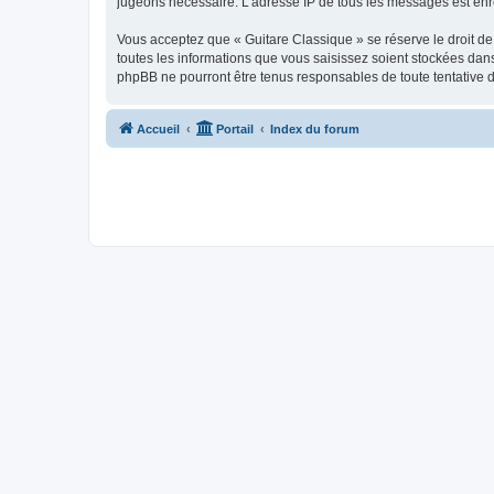
jugeons nécessaire. L’adresse IP de tous les messages est enre
Vous acceptez que « Guitare Classique » se réserve le droit de 
toutes les informations que vous saisissez soient stockées dan
phpBB ne pourront être tenus responsables de toute tentative 
Accueil
Portail
Index du forum