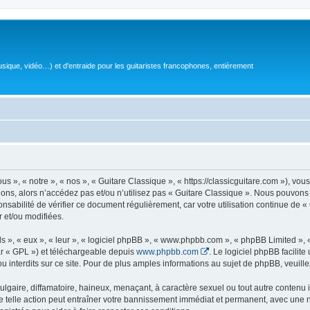
sique, vidéo…) et d'entraide pour les guitaristes francophones, entièrement
 », « notre », « nos », « Guitare Classique », « https://classicguitare.com »), vous
ions, alors n’accédez pas et/ou n’utilisez pas « Guitare Classique ». Nous pouvons 
nsabilité de vérifier ce document régulièrement, car votre utilisation continue de «
r et/ou modifiées.
s », « eux », « leur », « logiciel phpBB », « www.phpbb.com », « phpBB Limited »,
r « GPL ») et téléchargeable depuis
www.phpbb.com
. Le logiciel phpBB facilit
nterdits sur ce site. Pour de plus amples informations au sujet de phpBB, veuille
gaire, diffamatoire, haineux, menaçant, à caractère sexuel ou tout autre contenu ill
e telle action peut entraîner votre bannissement immédiat et permanent, avec une not