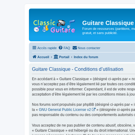
Guitare Classique
Forum de ressources (partitions, mu
gratuit, et sans publicité.
Accès rapide
FAQ
Nous contacter
Accueil
Portail
Index du forum
Guitare Classique - Conditions d’utilisation
En accédant à « Guitare Classique » (désigné ci-après par « nous
vous n’acceptez pas d’être légalement lié par toutes ces condit
possible pour vous en informer. Cependant, il est de votre respo
acceptation d’être légalement lié par les conditions mises à jou
Nos forums sont propulsés par phpBB (désigné ci-après par « il
la «
GNU General Public License v2
» (désignée ci-après pa
pas responsable du contenu ou des comportements autorisés ou i
Vous acceptez de ne pas publier de contenu abusif, obscène, vul
« Guitare Classique » est hébergé ou du droit international. Un