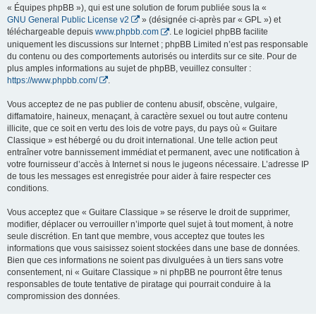
« Équipes phpBB »), qui est une solution de forum publiée sous la «
GNU General Public License v2
» (désignée ci-après par « GPL ») et
téléchargeable depuis
www.phpbb.com
. Le logiciel phpBB facilite
uniquement les discussions sur Internet ; phpBB Limited n’est pas responsable
du contenu ou des comportements autorisés ou interdits sur ce site. Pour de
plus amples informations au sujet de phpBB, veuillez consulter :
https://www.phpbb.com/
.
Vous acceptez de ne pas publier de contenu abusif, obscène, vulgaire,
diffamatoire, haineux, menaçant, à caractère sexuel ou tout autre contenu
illicite, que ce soit en vertu des lois de votre pays, du pays où « Guitare
Classique » est hébergé ou du droit international. Une telle action peut
entraîner votre bannissement immédiat et permanent, avec une notification à
votre fournisseur d’accès à Internet si nous le jugeons nécessaire. L’adresse IP
de tous les messages est enregistrée pour aider à faire respecter ces
conditions.
Vous acceptez que « Guitare Classique » se réserve le droit de supprimer,
modifier, déplacer ou verrouiller n’importe quel sujet à tout moment, à notre
seule discrétion. En tant que membre, vous acceptez que toutes les
informations que vous saisissez soient stockées dans une base de données.
Bien que ces informations ne soient pas divulguées à un tiers sans votre
consentement, ni « Guitare Classique » ni phpBB ne pourront être tenus
responsables de toute tentative de piratage qui pourrait conduire à la
compromission des données.