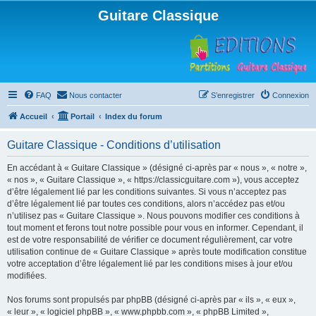
Guitare Classique
FAQ
Nous contacter
S’enregistrer
Connexion
Accueil
Portail
Index du forum
Guitare Classique - Conditions d’utilisation
En accédant à « Guitare Classique » (désigné ci-après par « nous », « notre »,
« nos », « Guitare Classique », « https://classicguitare.com »), vous acceptez
d’être légalement lié par les conditions suivantes. Si vous n’acceptez pas
d’être légalement lié par toutes ces conditions, alors n’accédez pas et/ou
n’utilisez pas « Guitare Classique ». Nous pouvons modifier ces conditions à
tout moment et ferons tout notre possible pour vous en informer. Cependant, il
est de votre responsabilité de vérifier ce document régulièrement, car votre
utilisation continue de « Guitare Classique » après toute modification constitue
votre acceptation d’être légalement lié par les conditions mises à jour et/ou
modifiées.
Nos forums sont propulsés par phpBB (désigné ci-après par « ils », « eux »,
« leur », « logiciel phpBB », « www.phpbb.com », « phpBB Limited »,