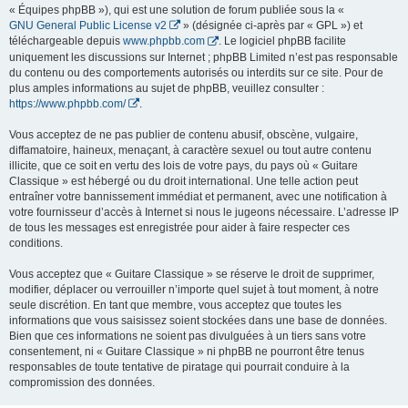
« Équipes phpBB »), qui est une solution de forum publiée sous la «
GNU General Public License v2
» (désignée ci-après par « GPL ») et
téléchargeable depuis
www.phpbb.com
. Le logiciel phpBB facilite
uniquement les discussions sur Internet ; phpBB Limited n’est pas responsable
du contenu ou des comportements autorisés ou interdits sur ce site. Pour de
plus amples informations au sujet de phpBB, veuillez consulter :
https://www.phpbb.com/
.
Vous acceptez de ne pas publier de contenu abusif, obscène, vulgaire,
diffamatoire, haineux, menaçant, à caractère sexuel ou tout autre contenu
illicite, que ce soit en vertu des lois de votre pays, du pays où « Guitare
Classique » est hébergé ou du droit international. Une telle action peut
entraîner votre bannissement immédiat et permanent, avec une notification à
votre fournisseur d’accès à Internet si nous le jugeons nécessaire. L’adresse IP
de tous les messages est enregistrée pour aider à faire respecter ces
conditions.
Vous acceptez que « Guitare Classique » se réserve le droit de supprimer,
modifier, déplacer ou verrouiller n’importe quel sujet à tout moment, à notre
seule discrétion. En tant que membre, vous acceptez que toutes les
informations que vous saisissez soient stockées dans une base de données.
Bien que ces informations ne soient pas divulguées à un tiers sans votre
consentement, ni « Guitare Classique » ni phpBB ne pourront être tenus
responsables de toute tentative de piratage qui pourrait conduire à la
compromission des données.