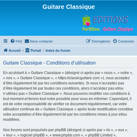
Guitare Classique
FAQ
Nous contacter
S’enregistrer
Connexion
Accueil
Portail
Index du forum
Guitare Classique - Conditions d’utilisation
En accédant à « Guitare Classique » (désigné ci-après par « nous », « notre »,
« nos », « Guitare Classique », « https://classicguitare.com »), vous acceptez
d’être légalement lié par les conditions suivantes. Si vous n’acceptez pas
d’être légalement lié par toutes ces conditions, alors n’accédez pas et/ou
n’utilisez pas « Guitare Classique ». Nous pouvons modifier ces conditions à
tout moment et ferons tout notre possible pour vous en informer. Cependant, il
est de votre responsabilité de vérifier ce document régulièrement, car votre
utilisation continue de « Guitare Classique » après toute modification constitue
votre acceptation d’être légalement lié par les conditions mises à jour et/ou
modifiées.
Nos forums sont propulsés par phpBB (désigné ci-après par « ils », « eux »,
« leur », « logiciel phpBB », « www.phpbb.com », « phpBB Limited »,