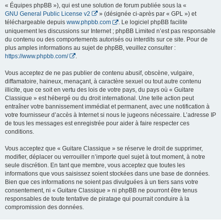
« Équipes phpBB »), qui est une solution de forum publiée sous la «
GNU General Public License v2
» (désignée ci-après par « GPL ») et
téléchargeable depuis
www.phpbb.com
. Le logiciel phpBB facilite
uniquement les discussions sur Internet ; phpBB Limited n’est pas responsable
du contenu ou des comportements autorisés ou interdits sur ce site. Pour de
plus amples informations au sujet de phpBB, veuillez consulter :
https://www.phpbb.com/
.
Vous acceptez de ne pas publier de contenu abusif, obscène, vulgaire,
diffamatoire, haineux, menaçant, à caractère sexuel ou tout autre contenu
illicite, que ce soit en vertu des lois de votre pays, du pays où « Guitare
Classique » est hébergé ou du droit international. Une telle action peut
entraîner votre bannissement immédiat et permanent, avec une notification à
votre fournisseur d’accès à Internet si nous le jugeons nécessaire. L’adresse IP
de tous les messages est enregistrée pour aider à faire respecter ces
conditions.
Vous acceptez que « Guitare Classique » se réserve le droit de supprimer,
modifier, déplacer ou verrouiller n’importe quel sujet à tout moment, à notre
seule discrétion. En tant que membre, vous acceptez que toutes les
informations que vous saisissez soient stockées dans une base de données.
Bien que ces informations ne soient pas divulguées à un tiers sans votre
consentement, ni « Guitare Classique » ni phpBB ne pourront être tenus
responsables de toute tentative de piratage qui pourrait conduire à la
compromission des données.