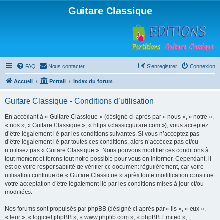
Guitare Classique
FAQ
Nous contacter
S’enregistrer
Connexion
Accueil
Portail
Index du forum
Guitare Classique - Conditions d’utilisation
En accédant à « Guitare Classique » (désigné ci-après par « nous », « notre »,
« nos », « Guitare Classique », « https://classicguitare.com »), vous acceptez
d’être légalement lié par les conditions suivantes. Si vous n’acceptez pas
d’être légalement lié par toutes ces conditions, alors n’accédez pas et/ou
n’utilisez pas « Guitare Classique ». Nous pouvons modifier ces conditions à
tout moment et ferons tout notre possible pour vous en informer. Cependant, il
est de votre responsabilité de vérifier ce document régulièrement, car votre
utilisation continue de « Guitare Classique » après toute modification constitue
votre acceptation d’être légalement lié par les conditions mises à jour et/ou
modifiées.
Nos forums sont propulsés par phpBB (désigné ci-après par « ils », « eux »,
« leur », « logiciel phpBB », « www.phpbb.com », « phpBB Limited »,