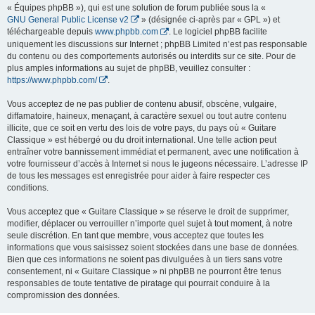
« Équipes phpBB »), qui est une solution de forum publiée sous la «
GNU General Public License v2
» (désignée ci-après par « GPL ») et
téléchargeable depuis
www.phpbb.com
. Le logiciel phpBB facilite
uniquement les discussions sur Internet ; phpBB Limited n’est pas responsable
du contenu ou des comportements autorisés ou interdits sur ce site. Pour de
plus amples informations au sujet de phpBB, veuillez consulter :
https://www.phpbb.com/
.
Vous acceptez de ne pas publier de contenu abusif, obscène, vulgaire,
diffamatoire, haineux, menaçant, à caractère sexuel ou tout autre contenu
illicite, que ce soit en vertu des lois de votre pays, du pays où « Guitare
Classique » est hébergé ou du droit international. Une telle action peut
entraîner votre bannissement immédiat et permanent, avec une notification à
votre fournisseur d’accès à Internet si nous le jugeons nécessaire. L’adresse IP
de tous les messages est enregistrée pour aider à faire respecter ces
conditions.
Vous acceptez que « Guitare Classique » se réserve le droit de supprimer,
modifier, déplacer ou verrouiller n’importe quel sujet à tout moment, à notre
seule discrétion. En tant que membre, vous acceptez que toutes les
informations que vous saisissez soient stockées dans une base de données.
Bien que ces informations ne soient pas divulguées à un tiers sans votre
consentement, ni « Guitare Classique » ni phpBB ne pourront être tenus
responsables de toute tentative de piratage qui pourrait conduire à la
compromission des données.