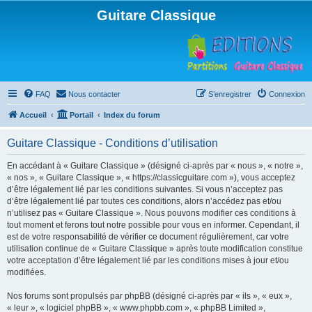
Guitare Classique
FAQ
Nous contacter
S’enregistrer
Connexion
Accueil
Portail
Index du forum
Guitare Classique - Conditions d’utilisation
En accédant à « Guitare Classique » (désigné ci-après par « nous », « notre »,
« nos », « Guitare Classique », « https://classicguitare.com »), vous acceptez
d’être légalement lié par les conditions suivantes. Si vous n’acceptez pas
d’être légalement lié par toutes ces conditions, alors n’accédez pas et/ou
n’utilisez pas « Guitare Classique ». Nous pouvons modifier ces conditions à
tout moment et ferons tout notre possible pour vous en informer. Cependant, il
est de votre responsabilité de vérifier ce document régulièrement, car votre
utilisation continue de « Guitare Classique » après toute modification constitue
votre acceptation d’être légalement lié par les conditions mises à jour et/ou
modifiées.
Nos forums sont propulsés par phpBB (désigné ci-après par « ils », « eux »,
« leur », « logiciel phpBB », « www.phpbb.com », « phpBB Limited »,