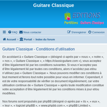
Guitare Classique
FAQ
Nous contacter
S’enregistrer
Connexion
Accueil
Portail
Index du forum
Guitare Classique - Conditions d’utilisation
En accédant à « Guitare Classique » (désigné ci-après par « nous », « notre »,
« nos », « Guitare Classique », « https://classicguitare.com »), vous acceptez
d’être légalement lié par les conditions suivantes. Si vous n’acceptez pas
d’être légalement lié par toutes ces conditions, alors n’accédez pas et/ou
n’utilisez pas « Guitare Classique ». Nous pouvons modifier ces conditions à
tout moment et ferons tout notre possible pour vous en informer. Cependant, il
est de votre responsabilité de vérifier ce document régulièrement, car votre
utilisation continue de « Guitare Classique » après toute modification constitue
votre acceptation d’être légalement lié par les conditions mises à jour et/ou
modifiées.
Nos forums sont propulsés par phpBB (désigné ci-après par « ils », « eux »,
« leur », « logiciel phpBB », « www.phpbb.com », « phpBB Limited »,