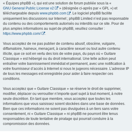
« Équipes phpBB »), qui est une solution de forum publiée sous la «
GNU General Public License v2
» (désignée ci-après par « GPL ») et
téléchargeable depuis
www.phpbb.com
. Le logiciel phpBB facilite
uniquement les discussions sur Internet ; phpBB Limited n’est pas responsable
du contenu ou des comportements autorisés ou interdits sur ce site. Pour de
plus amples informations au sujet de phpBB, veuillez consulter :
https://www.phpbb.com/
.
Vous acceptez de ne pas publier de contenu abusif, obscène, vulgaire,
diffamatoire, haineux, menaçant, à caractère sexuel ou tout autre contenu
illicite, que ce soit en vertu des lois de votre pays, du pays où « Guitare
Classique » est hébergé ou du droit international. Une telle action peut
entraîner votre bannissement immédiat et permanent, avec une notification à
votre fournisseur d’accès à Internet si nous le jugeons nécessaire. L’adresse IP
de tous les messages est enregistrée pour aider à faire respecter ces
conditions.
Vous acceptez que « Guitare Classique » se réserve le droit de supprimer,
modifier, déplacer ou verrouiller n’importe quel sujet à tout moment, à notre
seule discrétion. En tant que membre, vous acceptez que toutes les
informations que vous saisissez soient stockées dans une base de données.
Bien que ces informations ne soient pas divulguées à un tiers sans votre
consentement, ni « Guitare Classique » ni phpBB ne pourront être tenus
responsables de toute tentative de piratage qui pourrait conduire à la
compromission des données.