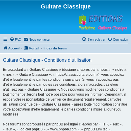
Guitare Classique
FAQ
Nous contacter
S’enregistrer
Connexion
Accueil
Portail
Index du forum
Guitare Classique - Conditions d’utilisation
En accédant à « Guitare Classique » (désigné ci-après par « nous », « notre »,
« nos », « Guitare Classique », « https://classicguitare.com »), vous acceptez
d’être légalement lié par les conditions suivantes. Si vous n’acceptez pas
d’être légalement lié par toutes ces conditions, alors n’accédez pas et/ou
n’utilisez pas « Guitare Classique ». Nous pouvons modifier ces conditions à
tout moment et ferons tout notre possible pour vous en informer. Cependant, il
est de votre responsabilité de vérifier ce document régulièrement, car votre
utilisation continue de « Guitare Classique » après toute modification constitue
votre acceptation d’être légalement lié par les conditions mises à jour et/ou
modifiées.
Nos forums sont propulsés par phpBB (désigné ci-après par « ils », « eux »,
« leur », « logiciel phpBB », « www.phpbb.com », « phpBB Limited »,