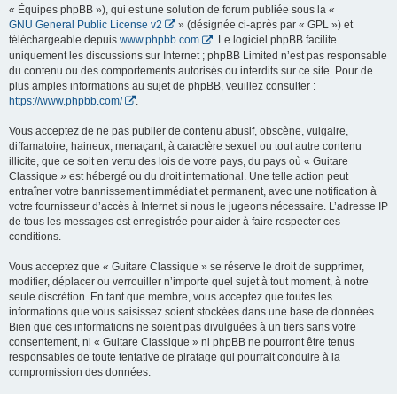
« Équipes phpBB »), qui est une solution de forum publiée sous la «
GNU General Public License v2
» (désignée ci-après par « GPL ») et
téléchargeable depuis
www.phpbb.com
. Le logiciel phpBB facilite
uniquement les discussions sur Internet ; phpBB Limited n’est pas responsable
du contenu ou des comportements autorisés ou interdits sur ce site. Pour de
plus amples informations au sujet de phpBB, veuillez consulter :
https://www.phpbb.com/
.
Vous acceptez de ne pas publier de contenu abusif, obscène, vulgaire,
diffamatoire, haineux, menaçant, à caractère sexuel ou tout autre contenu
illicite, que ce soit en vertu des lois de votre pays, du pays où « Guitare
Classique » est hébergé ou du droit international. Une telle action peut
entraîner votre bannissement immédiat et permanent, avec une notification à
votre fournisseur d’accès à Internet si nous le jugeons nécessaire. L’adresse IP
de tous les messages est enregistrée pour aider à faire respecter ces
conditions.
Vous acceptez que « Guitare Classique » se réserve le droit de supprimer,
modifier, déplacer ou verrouiller n’importe quel sujet à tout moment, à notre
seule discrétion. En tant que membre, vous acceptez que toutes les
informations que vous saisissez soient stockées dans une base de données.
Bien que ces informations ne soient pas divulguées à un tiers sans votre
consentement, ni « Guitare Classique » ni phpBB ne pourront être tenus
responsables de toute tentative de piratage qui pourrait conduire à la
compromission des données.