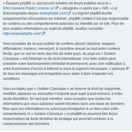
« Équipes phpBB »), qui est une solution de forum publiée sous la «
GNU General Public License v2
» (désignée ci-après par « GPL ») et
téléchargeable depuis
www.phpbb.com
. Le logiciel phpBB facilite
uniquement les discussions sur Internet ; phpBB Limited n’est pas responsable
du contenu ou des comportements autorisés ou interdits sur ce site. Pour de
plus amples informations au sujet de phpBB, veuillez consulter :
https://www.phpbb.com/
.
Vous acceptez de ne pas publier de contenu abusif, obscène, vulgaire,
diffamatoire, haineux, menaçant, à caractère sexuel ou tout autre contenu
illicite, que ce soit en vertu des lois de votre pays, du pays où « Guitare
Classique » est hébergé ou du droit international. Une telle action peut
entraîner votre bannissement immédiat et permanent, avec une notification à
votre fournisseur d’accès à Internet si nous le jugeons nécessaire. L’adresse IP
de tous les messages est enregistrée pour aider à faire respecter ces
conditions.
Vous acceptez que « Guitare Classique » se réserve le droit de supprimer,
modifier, déplacer ou verrouiller n’importe quel sujet à tout moment, à notre
seule discrétion. En tant que membre, vous acceptez que toutes les
informations que vous saisissez soient stockées dans une base de données.
Bien que ces informations ne soient pas divulguées à un tiers sans votre
consentement, ni « Guitare Classique » ni phpBB ne pourront être tenus
responsables de toute tentative de piratage qui pourrait conduire à la
compromission des données.