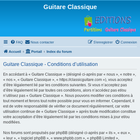
Guitare Classique
FAQ
Nous contacter
S’enregistrer
Connexion
Accueil
Portail
Index du forum
Guitare Classique - Conditions d’utilisation
En accédant à « Guitare Classique » (désigné ci-après par « nous », « notre »,
« nos », « Guitare Classique », « https://classicguitare.com »), vous acceptez
d’être légalement lié par les conditions suivantes. Si vous n’acceptez pas
d’être légalement lié par toutes ces conditions, alors n’accédez pas et/ou
n’utilisez pas « Guitare Classique ». Nous pouvons modifier ces conditions à
tout moment et ferons tout notre possible pour vous en informer. Cependant, il
est de votre responsabilité de vérifier ce document régulièrement, car votre
utilisation continue de « Guitare Classique » après toute modification constitue
votre acceptation d’être légalement lié par les conditions mises à jour et/ou
modifiées.
Nos forums sont propulsés par phpBB (désigné ci-après par « ils », « eux »,
« leur », « logiciel phpBB », « www.phpbb.com », « phpBB Limited »,