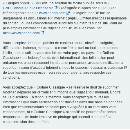
« Équipes phpBB »), qui est une solution de forum publiée sous la «
GNU General Public License v2
» (désignée ci-après par « GPL ») et
téléchargeable depuis
www.phpbb.com
. Le logiciel phpBB facilite
uniquement les discussions sur Internet ; phpBB Limited n’est pas responsable
du contenu ou des comportements autorisés ou interdits sur ce site. Pour de
plus amples informations au sujet de phpBB, veuillez consulter :
https://www.phpbb.com/
.
Vous acceptez de ne pas publier de contenu abusif, obscène, vulgaire,
diffamatoire, haineux, menaçant, à caractère sexuel ou tout autre contenu
illicite, que ce soit en vertu des lois de votre pays, du pays où « Guitare
Classique » est hébergé ou du droit international. Une telle action peut
entraîner votre bannissement immédiat et permanent, avec une notification à
votre fournisseur d’accès à Internet si nous le jugeons nécessaire. L’adresse IP
de tous les messages est enregistrée pour aider à faire respecter ces
conditions.
Vous acceptez que « Guitare Classique » se réserve le droit de supprimer,
modifier, déplacer ou verrouiller n’importe quel sujet à tout moment, à notre
seule discrétion. En tant que membre, vous acceptez que toutes les
informations que vous saisissez soient stockées dans une base de données.
Bien que ces informations ne soient pas divulguées à un tiers sans votre
consentement, ni « Guitare Classique » ni phpBB ne pourront être tenus
responsables de toute tentative de piratage qui pourrait conduire à la
compromission des données.