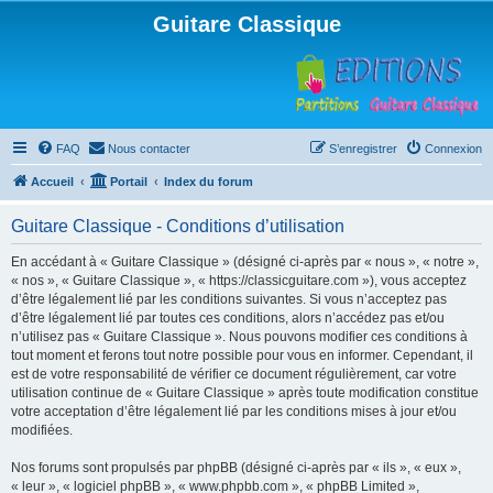
Guitare Classique
FAQ
Nous contacter
S’enregistrer
Connexion
Accueil
Portail
Index du forum
Guitare Classique - Conditions d’utilisation
En accédant à « Guitare Classique » (désigné ci-après par « nous », « notre »,
« nos », « Guitare Classique », « https://classicguitare.com »), vous acceptez
d’être légalement lié par les conditions suivantes. Si vous n’acceptez pas
d’être légalement lié par toutes ces conditions, alors n’accédez pas et/ou
n’utilisez pas « Guitare Classique ». Nous pouvons modifier ces conditions à
tout moment et ferons tout notre possible pour vous en informer. Cependant, il
est de votre responsabilité de vérifier ce document régulièrement, car votre
utilisation continue de « Guitare Classique » après toute modification constitue
votre acceptation d’être légalement lié par les conditions mises à jour et/ou
modifiées.
Nos forums sont propulsés par phpBB (désigné ci-après par « ils », « eux »,
« leur », « logiciel phpBB », « www.phpbb.com », « phpBB Limited »,