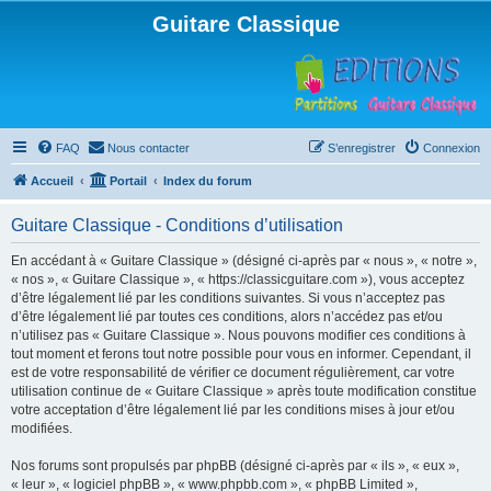
Guitare Classique
FAQ
Nous contacter
S’enregistrer
Connexion
Accueil
Portail
Index du forum
Guitare Classique - Conditions d’utilisation
En accédant à « Guitare Classique » (désigné ci-après par « nous », « notre »,
« nos », « Guitare Classique », « https://classicguitare.com »), vous acceptez
d’être légalement lié par les conditions suivantes. Si vous n’acceptez pas
d’être légalement lié par toutes ces conditions, alors n’accédez pas et/ou
n’utilisez pas « Guitare Classique ». Nous pouvons modifier ces conditions à
tout moment et ferons tout notre possible pour vous en informer. Cependant, il
est de votre responsabilité de vérifier ce document régulièrement, car votre
utilisation continue de « Guitare Classique » après toute modification constitue
votre acceptation d’être légalement lié par les conditions mises à jour et/ou
modifiées.
Nos forums sont propulsés par phpBB (désigné ci-après par « ils », « eux »,
« leur », « logiciel phpBB », « www.phpbb.com », « phpBB Limited »,