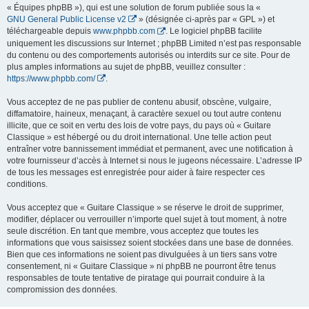
« Équipes phpBB »), qui est une solution de forum publiée sous la «
GNU General Public License v2
» (désignée ci-après par « GPL ») et
téléchargeable depuis
www.phpbb.com
. Le logiciel phpBB facilite
uniquement les discussions sur Internet ; phpBB Limited n’est pas responsable
du contenu ou des comportements autorisés ou interdits sur ce site. Pour de
plus amples informations au sujet de phpBB, veuillez consulter :
https://www.phpbb.com/
.
Vous acceptez de ne pas publier de contenu abusif, obscène, vulgaire,
diffamatoire, haineux, menaçant, à caractère sexuel ou tout autre contenu
illicite, que ce soit en vertu des lois de votre pays, du pays où « Guitare
Classique » est hébergé ou du droit international. Une telle action peut
entraîner votre bannissement immédiat et permanent, avec une notification à
votre fournisseur d’accès à Internet si nous le jugeons nécessaire. L’adresse IP
de tous les messages est enregistrée pour aider à faire respecter ces
conditions.
Vous acceptez que « Guitare Classique » se réserve le droit de supprimer,
modifier, déplacer ou verrouiller n’importe quel sujet à tout moment, à notre
seule discrétion. En tant que membre, vous acceptez que toutes les
informations que vous saisissez soient stockées dans une base de données.
Bien que ces informations ne soient pas divulguées à un tiers sans votre
consentement, ni « Guitare Classique » ni phpBB ne pourront être tenus
responsables de toute tentative de piratage qui pourrait conduire à la
compromission des données.