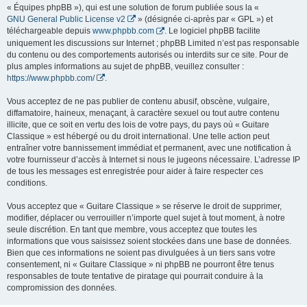
« Équipes phpBB »), qui est une solution de forum publiée sous la «
GNU General Public License v2
» (désignée ci-après par « GPL ») et
téléchargeable depuis
www.phpbb.com
. Le logiciel phpBB facilite
uniquement les discussions sur Internet ; phpBB Limited n’est pas responsable
du contenu ou des comportements autorisés ou interdits sur ce site. Pour de
plus amples informations au sujet de phpBB, veuillez consulter :
https://www.phpbb.com/
.
Vous acceptez de ne pas publier de contenu abusif, obscène, vulgaire,
diffamatoire, haineux, menaçant, à caractère sexuel ou tout autre contenu
illicite, que ce soit en vertu des lois de votre pays, du pays où « Guitare
Classique » est hébergé ou du droit international. Une telle action peut
entraîner votre bannissement immédiat et permanent, avec une notification à
votre fournisseur d’accès à Internet si nous le jugeons nécessaire. L’adresse IP
de tous les messages est enregistrée pour aider à faire respecter ces
conditions.
Vous acceptez que « Guitare Classique » se réserve le droit de supprimer,
modifier, déplacer ou verrouiller n’importe quel sujet à tout moment, à notre
seule discrétion. En tant que membre, vous acceptez que toutes les
informations que vous saisissez soient stockées dans une base de données.
Bien que ces informations ne soient pas divulguées à un tiers sans votre
consentement, ni « Guitare Classique » ni phpBB ne pourront être tenus
responsables de toute tentative de piratage qui pourrait conduire à la
compromission des données.