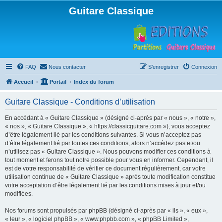
Guitare Classique
FAQ
Nous contacter
S’enregistrer
Connexion
Accueil
Portail
Index du forum
Guitare Classique - Conditions d’utilisation
En accédant à « Guitare Classique » (désigné ci-après par « nous », « notre »,
« nos », « Guitare Classique », « https://classicguitare.com »), vous acceptez
d’être légalement lié par les conditions suivantes. Si vous n’acceptez pas
d’être légalement lié par toutes ces conditions, alors n’accédez pas et/ou
n’utilisez pas « Guitare Classique ». Nous pouvons modifier ces conditions à
tout moment et ferons tout notre possible pour vous en informer. Cependant, il
est de votre responsabilité de vérifier ce document régulièrement, car votre
utilisation continue de « Guitare Classique » après toute modification constitue
votre acceptation d’être légalement lié par les conditions mises à jour et/ou
modifiées.
Nos forums sont propulsés par phpBB (désigné ci-après par « ils », « eux »,
« leur », « logiciel phpBB », « www.phpbb.com », « phpBB Limited »,