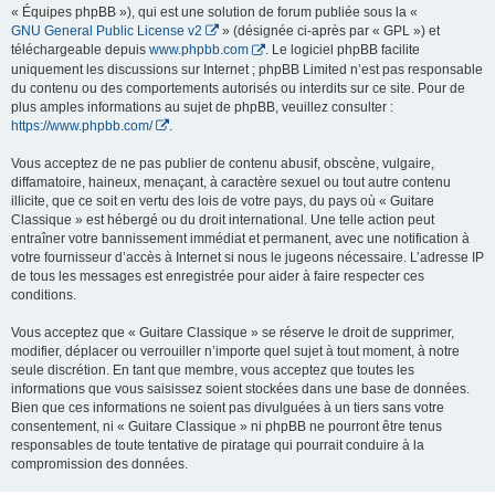
« Équipes phpBB »), qui est une solution de forum publiée sous la «
GNU General Public License v2
» (désignée ci-après par « GPL ») et
téléchargeable depuis
www.phpbb.com
. Le logiciel phpBB facilite
uniquement les discussions sur Internet ; phpBB Limited n’est pas responsable
du contenu ou des comportements autorisés ou interdits sur ce site. Pour de
plus amples informations au sujet de phpBB, veuillez consulter :
https://www.phpbb.com/
.
Vous acceptez de ne pas publier de contenu abusif, obscène, vulgaire,
diffamatoire, haineux, menaçant, à caractère sexuel ou tout autre contenu
illicite, que ce soit en vertu des lois de votre pays, du pays où « Guitare
Classique » est hébergé ou du droit international. Une telle action peut
entraîner votre bannissement immédiat et permanent, avec une notification à
votre fournisseur d’accès à Internet si nous le jugeons nécessaire. L’adresse IP
de tous les messages est enregistrée pour aider à faire respecter ces
conditions.
Vous acceptez que « Guitare Classique » se réserve le droit de supprimer,
modifier, déplacer ou verrouiller n’importe quel sujet à tout moment, à notre
seule discrétion. En tant que membre, vous acceptez que toutes les
informations que vous saisissez soient stockées dans une base de données.
Bien que ces informations ne soient pas divulguées à un tiers sans votre
consentement, ni « Guitare Classique » ni phpBB ne pourront être tenus
responsables de toute tentative de piratage qui pourrait conduire à la
compromission des données.