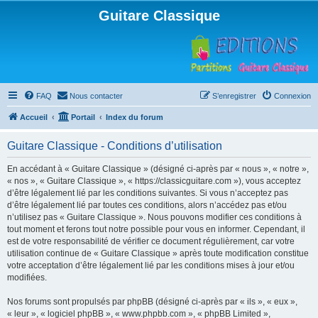
Guitare Classique
FAQ
Nous contacter
S’enregistrer
Connexion
Accueil
Portail
Index du forum
Guitare Classique - Conditions d’utilisation
En accédant à « Guitare Classique » (désigné ci-après par « nous », « notre »,
« nos », « Guitare Classique », « https://classicguitare.com »), vous acceptez
d’être légalement lié par les conditions suivantes. Si vous n’acceptez pas
d’être légalement lié par toutes ces conditions, alors n’accédez pas et/ou
n’utilisez pas « Guitare Classique ». Nous pouvons modifier ces conditions à
tout moment et ferons tout notre possible pour vous en informer. Cependant, il
est de votre responsabilité de vérifier ce document régulièrement, car votre
utilisation continue de « Guitare Classique » après toute modification constitue
votre acceptation d’être légalement lié par les conditions mises à jour et/ou
modifiées.
Nos forums sont propulsés par phpBB (désigné ci-après par « ils », « eux »,
« leur », « logiciel phpBB », « www.phpbb.com », « phpBB Limited »,