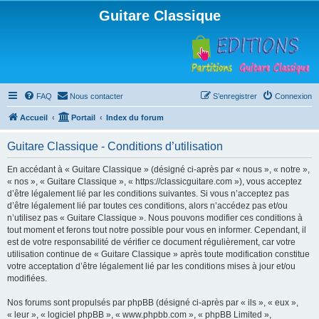
Guitare Classique
FAQ
Nous contacter
S’enregistrer
Connexion
Accueil
Portail
Index du forum
Guitare Classique - Conditions d’utilisation
En accédant à « Guitare Classique » (désigné ci-après par « nous », « notre »,
« nos », « Guitare Classique », « https://classicguitare.com »), vous acceptez
d’être légalement lié par les conditions suivantes. Si vous n’acceptez pas
d’être légalement lié par toutes ces conditions, alors n’accédez pas et/ou
n’utilisez pas « Guitare Classique ». Nous pouvons modifier ces conditions à
tout moment et ferons tout notre possible pour vous en informer. Cependant, il
est de votre responsabilité de vérifier ce document régulièrement, car votre
utilisation continue de « Guitare Classique » après toute modification constitue
votre acceptation d’être légalement lié par les conditions mises à jour et/ou
modifiées.
Nos forums sont propulsés par phpBB (désigné ci-après par « ils », « eux »,
« leur », « logiciel phpBB », « www.phpbb.com », « phpBB Limited »,