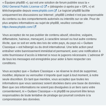
« Équipes phpBB »), qui est une solution de forum publiée sous la «
GNU General Public License v2
» (désignée ci-après par « GPL ») et
téléchargeable depuis
www.phpbb.com
. Le logiciel phpBB facilite
uniquement les discussions sur Internet ; phpBB Limited n’est pas responsable
du contenu ou des comportements autorisés ou interdits sur ce site. Pour de
plus amples informations au sujet de phpBB, veuillez consulter :
https://www.phpbb.com/
.
Vous acceptez de ne pas publier de contenu abusif, obscène, vulgaire,
diffamatoire, haineux, menaçant, à caractère sexuel ou tout autre contenu
illicite, que ce soit en vertu des lois de votre pays, du pays où « Guitare
Classique » est hébergé ou du droit international. Une telle action peut
entraîner votre bannissement immédiat et permanent, avec une notification à
votre fournisseur d’accès à Internet si nous le jugeons nécessaire. L’adresse IP
de tous les messages est enregistrée pour aider à faire respecter ces
conditions.
Vous acceptez que « Guitare Classique » se réserve le droit de supprimer,
modifier, déplacer ou verrouiller n’importe quel sujet à tout moment, à notre
seule discrétion. En tant que membre, vous acceptez que toutes les
informations que vous saisissez soient stockées dans une base de données.
Bien que ces informations ne soient pas divulguées à un tiers sans votre
consentement, ni « Guitare Classique » ni phpBB ne pourront être tenus
responsables de toute tentative de piratage qui pourrait conduire à la
compromission des données.