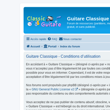
Guitare Classique
Forum de ressources (partitions, mu
gratuit, et sans publicité.
Accès rapide
FAQ
Nous contacter
Accueil
Portail
Index du forum
Guitare Classique - Conditions d’utilisation
En accédant à « Guitare Classique » (désigné ci-après par « nous
vous n’acceptez pas d’être légalement lié par toutes ces condit
possible pour vous en informer. Cependant, il est de votre respo
acceptation d’être légalement lié par les conditions mises à jou
Nos forums sont propulsés par phpBB (désigné ci-après par « il
la «
GNU General Public License v2
» (désignée ci-après pa
pas responsable du contenu ou des comportements autorisés ou i
Vous acceptez de ne pas publier de contenu abusif, obscène, vul
« Guitare Classique » est hébergé ou du droit international. Un