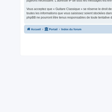
jugeons nécessaire. L’adresse IP de tous les messages est enre
Vous acceptez que « Guitare Classique » se réserve le droit de 
toutes les informations que vous saisissez soient stockées dan
phpBB ne pourront être tenus responsables de toute tentative 
Accueil
Portail
Index du forum