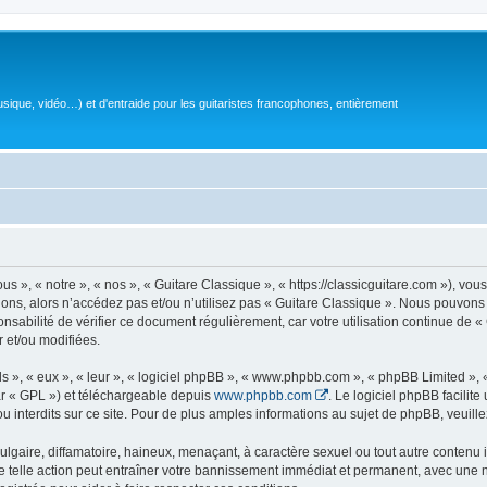
sique, vidéo…) et d'entraide pour les guitaristes francophones, entièrement
 », « notre », « nos », « Guitare Classique », « https://classicguitare.com »), vous
ions, alors n’accédez pas et/ou n’utilisez pas « Guitare Classique ». Nous pouvons 
nsabilité de vérifier ce document régulièrement, car votre utilisation continue de «
r et/ou modifiées.
s », « eux », « leur », « logiciel phpBB », « www.phpbb.com », « phpBB Limited »,
r « GPL ») et téléchargeable depuis
www.phpbb.com
. Le logiciel phpBB facilit
nterdits sur ce site. Pour de plus amples informations au sujet de phpBB, veuille
gaire, diffamatoire, haineux, menaçant, à caractère sexuel ou tout autre contenu ill
e telle action peut entraîner votre bannissement immédiat et permanent, avec une not