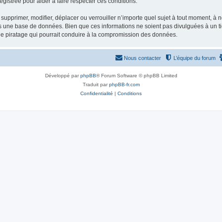
gistrée pour aider à faire respecter ces conditions.
supprimer, modifier, déplacer ou verrouiller n’importe quel sujet à tout moment, à
s une base de données. Bien que ces informations ne soient pas divulguées à un ti
de piratage qui pourrait conduire à la compromission des données.
Nous contacter
L’équipe du forum
Développé par
phpBB
® Forum Software © phpBB Limited
Traduit par
phpBB-fr.com
Confidentialité
|
Conditions