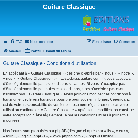
Guitare Classique
FAQ
Nous contacter
S’enregistrer
Connexion
Accueil
Portail
Index du forum
Guitare Classique - Conditions d’utilisation
En accédant à « Guitare Classique » (désigné ci-après par « nous », « notre »,
« nos », « Guitare Classique », « https://classicguitare.com »), vous acceptez
d’être légalement lié par les conditions suivantes. Si vous n’acceptez pas
d’être légalement lié par toutes ces conditions, alors n’accédez pas et/ou
n’utilisez pas « Guitare Classique ». Nous pouvons modifier ces conditions à
tout moment et ferons tout notre possible pour vous en informer. Cependant, il
est de votre responsabilité de vérifier ce document régulièrement, car votre
utilisation continue de « Guitare Classique » après toute modification constitue
votre acceptation d’être légalement lié par les conditions mises à jour et/ou
modifiées.
Nos forums sont propulsés par phpBB (désigné ci-après par « ils », « eux »,
« leur », « logiciel phpBB », « www.phpbb.com », « phpBB Limited »,