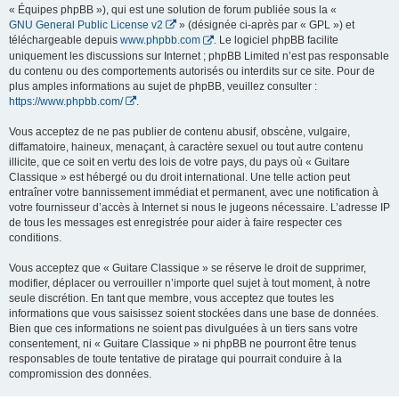
« Équipes phpBB »), qui est une solution de forum publiée sous la «
GNU General Public License v2
» (désignée ci-après par « GPL ») et
téléchargeable depuis
www.phpbb.com
. Le logiciel phpBB facilite
uniquement les discussions sur Internet ; phpBB Limited n’est pas responsable
du contenu ou des comportements autorisés ou interdits sur ce site. Pour de
plus amples informations au sujet de phpBB, veuillez consulter :
https://www.phpbb.com/
.
Vous acceptez de ne pas publier de contenu abusif, obscène, vulgaire,
diffamatoire, haineux, menaçant, à caractère sexuel ou tout autre contenu
illicite, que ce soit en vertu des lois de votre pays, du pays où « Guitare
Classique » est hébergé ou du droit international. Une telle action peut
entraîner votre bannissement immédiat et permanent, avec une notification à
votre fournisseur d’accès à Internet si nous le jugeons nécessaire. L’adresse IP
de tous les messages est enregistrée pour aider à faire respecter ces
conditions.
Vous acceptez que « Guitare Classique » se réserve le droit de supprimer,
modifier, déplacer ou verrouiller n’importe quel sujet à tout moment, à notre
seule discrétion. En tant que membre, vous acceptez que toutes les
informations que vous saisissez soient stockées dans une base de données.
Bien que ces informations ne soient pas divulguées à un tiers sans votre
consentement, ni « Guitare Classique » ni phpBB ne pourront être tenus
responsables de toute tentative de piratage qui pourrait conduire à la
compromission des données.