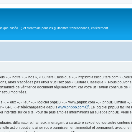
sique, vidéo…) et d'entraide pour les guitaristes francophones, entièrement
 », « notre », « nos », « Guitare Classique », « https://classicguitare.com »), vous
ions, alors n’accédez pas et/ou n’utilisez pas « Guitare Classique ». Nous pouvons 
nsabilité de vérifier ce document régulièrement, car votre utilisation continue de «
r et/ou modifiées.
s », « eux », « leur », « logiciel phpBB », « www.phpbb.com », « phpBB Limited »,
r « GPL ») et téléchargeable depuis
www.phpbb.com
. Le logiciel phpBB facilit
nterdits sur ce site. Pour de plus amples informations au sujet de phpBB, veuille
gaire, diffamatoire, haineux, menaçant, à caractère sexuel ou tout autre contenu ill
e telle action peut entraîner votre bannissement immédiat et permanent, avec une not