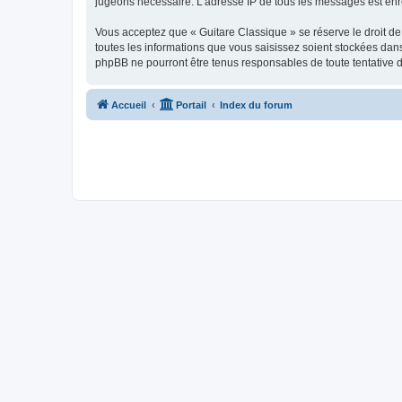
jugeons nécessaire. L’adresse IP de tous les messages est enre
Vous acceptez que « Guitare Classique » se réserve le droit de 
toutes les informations que vous saisissez soient stockées dan
phpBB ne pourront être tenus responsables de toute tentative 
Accueil
Portail
Index du forum