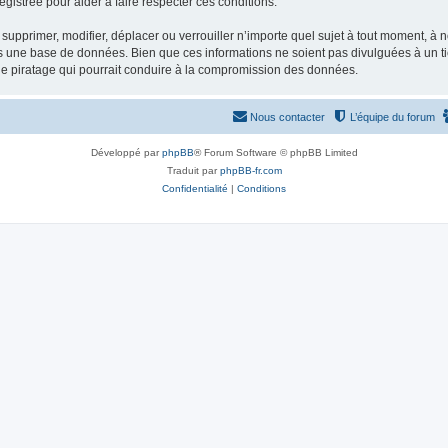
gistrée pour aider à faire respecter ces conditions.
supprimer, modifier, déplacer ou verrouiller n’importe quel sujet à tout moment, à
s une base de données. Bien que ces informations ne soient pas divulguées à un ti
de piratage qui pourrait conduire à la compromission des données.
Nous contacter
L’équipe du forum
Développé par
phpBB
® Forum Software © phpBB Limited
Traduit par
phpBB-fr.com
Confidentialité
|
Conditions