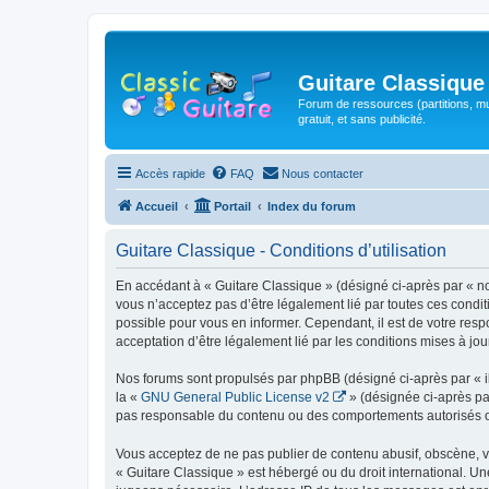
Guitare Classique
Forum de ressources (partitions, mu
gratuit, et sans publicité.
Accès rapide
FAQ
Nous contacter
Accueil
Portail
Index du forum
Guitare Classique - Conditions d’utilisation
En accédant à « Guitare Classique » (désigné ci-après par « nous
vous n’acceptez pas d’être légalement lié par toutes ces condit
possible pour vous en informer. Cependant, il est de votre respo
acceptation d’être légalement lié par les conditions mises à jou
Nos forums sont propulsés par phpBB (désigné ci-après par « il
la «
GNU General Public License v2
» (désignée ci-après pa
pas responsable du contenu ou des comportements autorisés ou i
Vous acceptez de ne pas publier de contenu abusif, obscène, vul
« Guitare Classique » est hébergé ou du droit international. Un