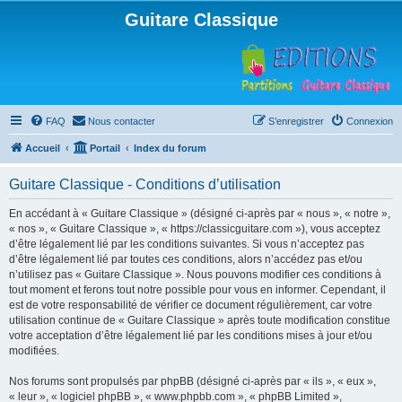
Guitare Classique
FAQ
Nous contacter
S’enregistrer
Connexion
Accueil
Portail
Index du forum
Guitare Classique - Conditions d’utilisation
En accédant à « Guitare Classique » (désigné ci-après par « nous », « notre »,
« nos », « Guitare Classique », « https://classicguitare.com »), vous acceptez
d’être légalement lié par les conditions suivantes. Si vous n’acceptez pas
d’être légalement lié par toutes ces conditions, alors n’accédez pas et/ou
n’utilisez pas « Guitare Classique ». Nous pouvons modifier ces conditions à
tout moment et ferons tout notre possible pour vous en informer. Cependant, il
est de votre responsabilité de vérifier ce document régulièrement, car votre
utilisation continue de « Guitare Classique » après toute modification constitue
votre acceptation d’être légalement lié par les conditions mises à jour et/ou
modifiées.
Nos forums sont propulsés par phpBB (désigné ci-après par « ils », « eux »,
« leur », « logiciel phpBB », « www.phpbb.com », « phpBB Limited »,