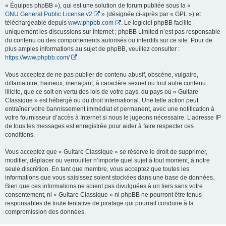
« Équipes phpBB »), qui est une solution de forum publiée sous la «
GNU General Public License v2
» (désignée ci-après par « GPL ») et
téléchargeable depuis
www.phpbb.com
. Le logiciel phpBB facilite
uniquement les discussions sur Internet ; phpBB Limited n’est pas responsable
du contenu ou des comportements autorisés ou interdits sur ce site. Pour de
plus amples informations au sujet de phpBB, veuillez consulter :
https://www.phpbb.com/
.
Vous acceptez de ne pas publier de contenu abusif, obscène, vulgaire,
diffamatoire, haineux, menaçant, à caractère sexuel ou tout autre contenu
illicite, que ce soit en vertu des lois de votre pays, du pays où « Guitare
Classique » est hébergé ou du droit international. Une telle action peut
entraîner votre bannissement immédiat et permanent, avec une notification à
votre fournisseur d’accès à Internet si nous le jugeons nécessaire. L’adresse IP
de tous les messages est enregistrée pour aider à faire respecter ces
conditions.
Vous acceptez que « Guitare Classique » se réserve le droit de supprimer,
modifier, déplacer ou verrouiller n’importe quel sujet à tout moment, à notre
seule discrétion. En tant que membre, vous acceptez que toutes les
informations que vous saisissez soient stockées dans une base de données.
Bien que ces informations ne soient pas divulguées à un tiers sans votre
consentement, ni « Guitare Classique » ni phpBB ne pourront être tenus
responsables de toute tentative de piratage qui pourrait conduire à la
compromission des données.