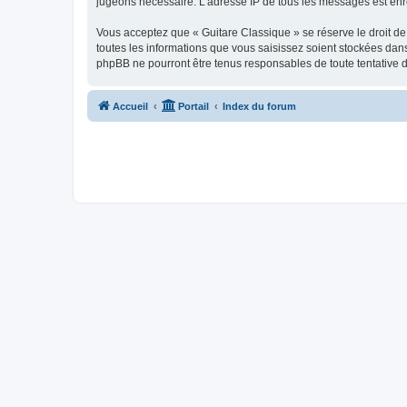
jugeons nécessaire. L’adresse IP de tous les messages est enre
Vous acceptez que « Guitare Classique » se réserve le droit de 
toutes les informations que vous saisissez soient stockées dan
phpBB ne pourront être tenus responsables de toute tentative 
Accueil
Portail
Index du forum