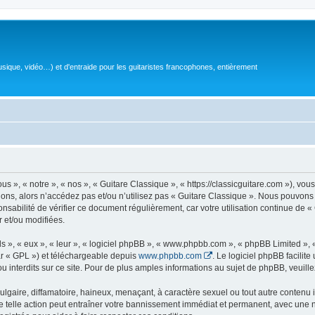
sique, vidéo…) et d'entraide pour les guitaristes francophones, entièrement
 », « notre », « nos », « Guitare Classique », « https://classicguitare.com »), vous
ions, alors n’accédez pas et/ou n’utilisez pas « Guitare Classique ». Nous pouvons 
nsabilité de vérifier ce document régulièrement, car votre utilisation continue de «
r et/ou modifiées.
s », « eux », « leur », « logiciel phpBB », « www.phpbb.com », « phpBB Limited »,
r « GPL ») et téléchargeable depuis
www.phpbb.com
. Le logiciel phpBB facilit
nterdits sur ce site. Pour de plus amples informations au sujet de phpBB, veuille
gaire, diffamatoire, haineux, menaçant, à caractère sexuel ou tout autre contenu ill
e telle action peut entraîner votre bannissement immédiat et permanent, avec une not