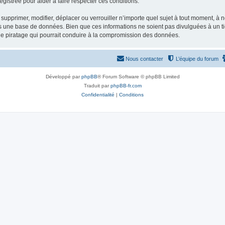
gistrée pour aider à faire respecter ces conditions.
supprimer, modifier, déplacer ou verrouiller n’importe quel sujet à tout moment, à
s une base de données. Bien que ces informations ne soient pas divulguées à un ti
de piratage qui pourrait conduire à la compromission des données.
Nous contacter
L’équipe du forum
Développé par
phpBB
® Forum Software © phpBB Limited
Traduit par
phpBB-fr.com
Confidentialité
|
Conditions