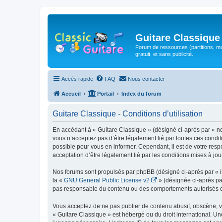
Guitare Classique
Forum de ressources (partitions, mu
gratuit, et sans publicité.
Accès rapide
FAQ
Nous contacter
Accueil
Portail
Index du forum
Guitare Classique - Conditions d’utilisation
En accédant à « Guitare Classique » (désigné ci-après par « nous
vous n’acceptez pas d’être légalement lié par toutes ces condit
possible pour vous en informer. Cependant, il est de votre respo
acceptation d’être légalement lié par les conditions mises à jou
Nos forums sont propulsés par phpBB (désigné ci-après par « il
la «
GNU General Public License v2
» (désignée ci-après pa
pas responsable du contenu ou des comportements autorisés ou i
Vous acceptez de ne pas publier de contenu abusif, obscène, vul
« Guitare Classique » est hébergé ou du droit international. Un