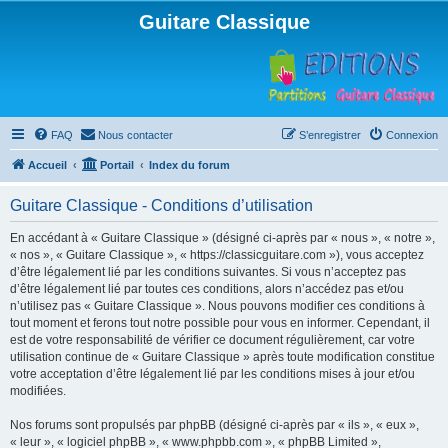
Guitare Classique
FAQ
Nous contacter
S’enregistrer
Connexion
Accueil
Portail
Index du forum
Guitare Classique - Conditions d’utilisation
En accédant à « Guitare Classique » (désigné ci-après par « nous », « notre »,
« nos », « Guitare Classique », « https://classicguitare.com »), vous acceptez
d’être légalement lié par les conditions suivantes. Si vous n’acceptez pas
d’être légalement lié par toutes ces conditions, alors n’accédez pas et/ou
n’utilisez pas « Guitare Classique ». Nous pouvons modifier ces conditions à
tout moment et ferons tout notre possible pour vous en informer. Cependant, il
est de votre responsabilité de vérifier ce document régulièrement, car votre
utilisation continue de « Guitare Classique » après toute modification constitue
votre acceptation d’être légalement lié par les conditions mises à jour et/ou
modifiées.
Nos forums sont propulsés par phpBB (désigné ci-après par « ils », « eux »,
« leur », « logiciel phpBB », « www.phpbb.com », « phpBB Limited »,