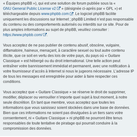
« Équipes phpBB »), qui est une solution de forum publiée sous la «
GNU General Public License v2
» (désignée ci-après par « GPL ») et
téléchargeable depuis
www.phpbb.com
. Le logiciel phpBB facilite
uniquement les discussions sur Internet ; phpBB Limited n’est pas responsable
du contenu ou des comportements autorisés ou interdits sur ce site. Pour de
plus amples informations au sujet de phpBB, veuillez consulter :
https://www.phpbb.com/
.
Vous acceptez de ne pas publier de contenu abusif, obscène, vulgaire,
diffamatoire, haineux, menaçant, à caractère sexuel ou tout autre contenu
illicite, que ce soit en vertu des lois de votre pays, du pays où « Guitare
Classique » est hébergé ou du droit international. Une telle action peut
entraîner votre bannissement immédiat et permanent, avec une notification à
votre fournisseur d’accès à Internet si nous le jugeons nécessaire. L’adresse IP
de tous les messages est enregistrée pour aider à faire respecter ces
conditions.
Vous acceptez que « Guitare Classique » se réserve le droit de supprimer,
modifier, déplacer ou verrouiller n’importe quel sujet à tout moment, à notre
seule discrétion. En tant que membre, vous acceptez que toutes les
informations que vous saisissez soient stockées dans une base de données.
Bien que ces informations ne soient pas divulguées à un tiers sans votre
consentement, ni « Guitare Classique » ni phpBB ne pourront être tenus
responsables de toute tentative de piratage qui pourrait conduire à la
compromission des données.