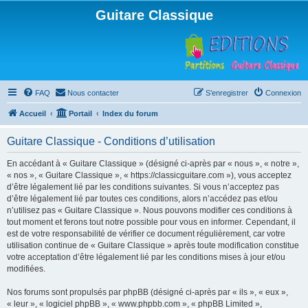
Guitare Classique
FAQ
Nous contacter
S’enregistrer
Connexion
Accueil
Portail
Index du forum
Guitare Classique - Conditions d’utilisation
En accédant à « Guitare Classique » (désigné ci-après par « nous », « notre »,
« nos », « Guitare Classique », « https://classicguitare.com »), vous acceptez
d’être légalement lié par les conditions suivantes. Si vous n’acceptez pas
d’être légalement lié par toutes ces conditions, alors n’accédez pas et/ou
n’utilisez pas « Guitare Classique ». Nous pouvons modifier ces conditions à
tout moment et ferons tout notre possible pour vous en informer. Cependant, il
est de votre responsabilité de vérifier ce document régulièrement, car votre
utilisation continue de « Guitare Classique » après toute modification constitue
votre acceptation d’être légalement lié par les conditions mises à jour et/ou
modifiées.
Nos forums sont propulsés par phpBB (désigné ci-après par « ils », « eux »,
« leur », « logiciel phpBB », « www.phpbb.com », « phpBB Limited »,