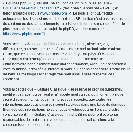
« Équipes phpBB »), qui est une solution de forum publiée sous la «
GNU General Public License v2
» (désignée ci-après par « GPL ») et
téléchargeable depuis
www.phpbb.com
. Le logiciel phpBB facilite
uniquement les discussions sur Internet ; phpBB Limited n’est pas responsable
du contenu ou des comportements autorisés ou interdits sur ce site. Pour de
plus amples informations au sujet de phpBB, veuillez consulter :
https://www.phpbb.com/
.
Vous acceptez de ne pas publier de contenu abusif, obscène, vulgaire,
diffamatoire, haineux, menaçant, à caractère sexuel ou tout autre contenu
illicite, que ce soit en vertu des lois de votre pays, du pays où « Guitare
Classique » est hébergé ou du droit international. Une telle action peut
entraîner votre bannissement immédiat et permanent, avec une notification à
votre fournisseur d’accès à Internet si nous le jugeons nécessaire. L’adresse IP
de tous les messages est enregistrée pour aider à faire respecter ces
conditions.
Vous acceptez que « Guitare Classique » se réserve le droit de supprimer,
modifier, déplacer ou verrouiller n’importe quel sujet à tout moment, à notre
seule discrétion. En tant que membre, vous acceptez que toutes les
informations que vous saisissez soient stockées dans une base de données.
Bien que ces informations ne soient pas divulguées à un tiers sans votre
consentement, ni « Guitare Classique » ni phpBB ne pourront être tenus
responsables de toute tentative de piratage qui pourrait conduire à la
compromission des données.