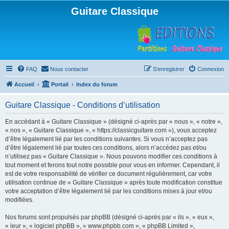
Guitare Classique
FAQ
Nous contacter
S’enregistrer
Connexion
Accueil
Portail
Index du forum
Guitare Classique - Conditions d’utilisation
En accédant à « Guitare Classique » (désigné ci-après par « nous », « notre »,
« nos », « Guitare Classique », « https://classicguitare.com »), vous acceptez
d’être légalement lié par les conditions suivantes. Si vous n’acceptez pas
d’être légalement lié par toutes ces conditions, alors n’accédez pas et/ou
n’utilisez pas « Guitare Classique ». Nous pouvons modifier ces conditions à
tout moment et ferons tout notre possible pour vous en informer. Cependant, il
est de votre responsabilité de vérifier ce document régulièrement, car votre
utilisation continue de « Guitare Classique » après toute modification constitue
votre acceptation d’être légalement lié par les conditions mises à jour et/ou
modifiées.
Nos forums sont propulsés par phpBB (désigné ci-après par « ils », « eux »,
« leur », « logiciel phpBB », « www.phpbb.com », « phpBB Limited »,