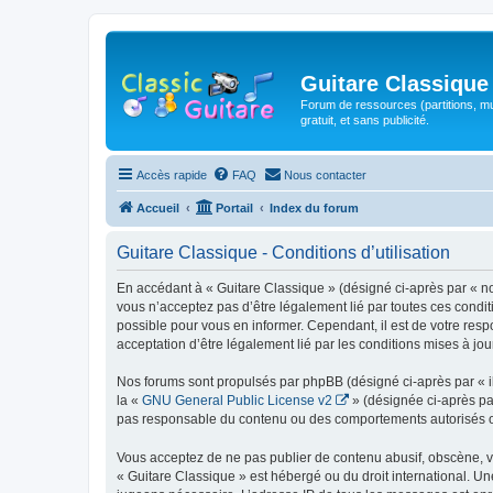
Guitare Classique
Forum de ressources (partitions, mu
gratuit, et sans publicité.
Accès rapide
FAQ
Nous contacter
Accueil
Portail
Index du forum
Guitare Classique - Conditions d’utilisation
En accédant à « Guitare Classique » (désigné ci-après par « nous
vous n’acceptez pas d’être légalement lié par toutes ces condit
possible pour vous en informer. Cependant, il est de votre respo
acceptation d’être légalement lié par les conditions mises à jou
Nos forums sont propulsés par phpBB (désigné ci-après par « il
la «
GNU General Public License v2
» (désignée ci-après pa
pas responsable du contenu ou des comportements autorisés ou i
Vous acceptez de ne pas publier de contenu abusif, obscène, vul
« Guitare Classique » est hébergé ou du droit international. Un