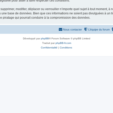
gistrée pour aider à faire respecter ces conditions.
supprimer, modifier, déplacer ou verrouiller n’importe quel sujet à tout moment, à
s une base de données. Bien que ces informations ne soient pas divulguées à un ti
de piratage qui pourrait conduire à la compromission des données.
Nous contacter
L’équipe du forum
Développé par
phpBB
® Forum Software © phpBB Limited
Traduit par
phpBB-fr.com
Confidentialité
|
Conditions