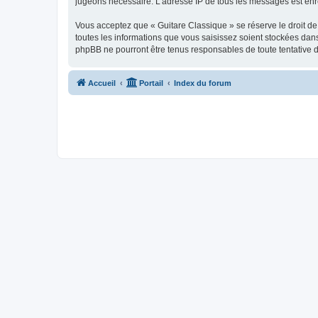
jugeons nécessaire. L’adresse IP de tous les messages est enre
Vous acceptez que « Guitare Classique » se réserve le droit de 
toutes les informations que vous saisissez soient stockées dan
phpBB ne pourront être tenus responsables de toute tentative 
Accueil
Portail
Index du forum