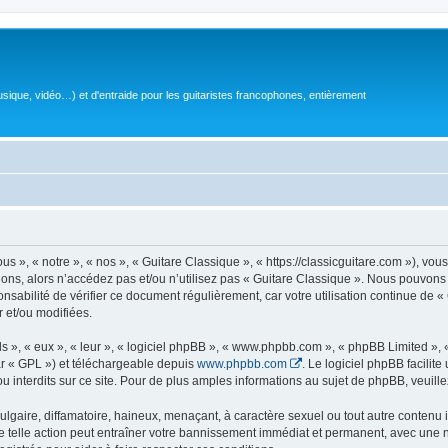
sique, vidéo…) et d'entraide pour les guitaristes francophones, entièrement
 », « notre », « nos », « Guitare Classique », « https://classicguitare.com »), vous
ions, alors n’accédez pas et/ou n’utilisez pas « Guitare Classique ». Nous pouvons 
nsabilité de vérifier ce document régulièrement, car votre utilisation continue de «
r et/ou modifiées.
s », « eux », « leur », « logiciel phpBB », « www.phpbb.com », « phpBB Limited »,
r « GPL ») et téléchargeable depuis
www.phpbb.com
. Le logiciel phpBB facilit
nterdits sur ce site. Pour de plus amples informations au sujet de phpBB, veuille
gaire, diffamatoire, haineux, menaçant, à caractère sexuel ou tout autre contenu ill
e telle action peut entraîner votre bannissement immédiat et permanent, avec une not