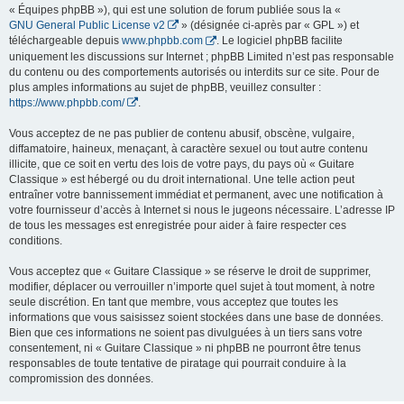
« Équipes phpBB »), qui est une solution de forum publiée sous la «
GNU General Public License v2
» (désignée ci-après par « GPL ») et
téléchargeable depuis
www.phpbb.com
. Le logiciel phpBB facilite
uniquement les discussions sur Internet ; phpBB Limited n’est pas responsable
du contenu ou des comportements autorisés ou interdits sur ce site. Pour de
plus amples informations au sujet de phpBB, veuillez consulter :
https://www.phpbb.com/
.
Vous acceptez de ne pas publier de contenu abusif, obscène, vulgaire,
diffamatoire, haineux, menaçant, à caractère sexuel ou tout autre contenu
illicite, que ce soit en vertu des lois de votre pays, du pays où « Guitare
Classique » est hébergé ou du droit international. Une telle action peut
entraîner votre bannissement immédiat et permanent, avec une notification à
votre fournisseur d’accès à Internet si nous le jugeons nécessaire. L’adresse IP
de tous les messages est enregistrée pour aider à faire respecter ces
conditions.
Vous acceptez que « Guitare Classique » se réserve le droit de supprimer,
modifier, déplacer ou verrouiller n’importe quel sujet à tout moment, à notre
seule discrétion. En tant que membre, vous acceptez que toutes les
informations que vous saisissez soient stockées dans une base de données.
Bien que ces informations ne soient pas divulguées à un tiers sans votre
consentement, ni « Guitare Classique » ni phpBB ne pourront être tenus
responsables de toute tentative de piratage qui pourrait conduire à la
compromission des données.