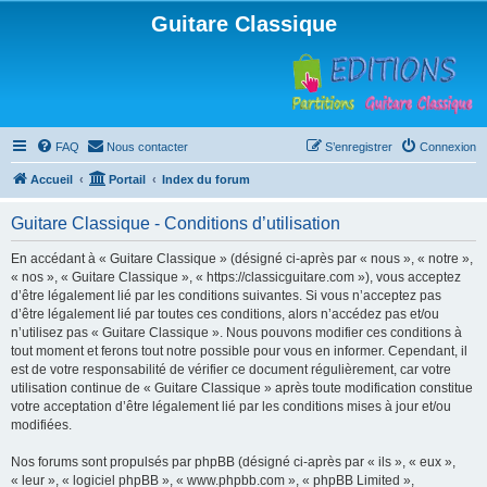
Guitare Classique
FAQ
Nous contacter
S’enregistrer
Connexion
Accueil
Portail
Index du forum
Guitare Classique - Conditions d’utilisation
En accédant à « Guitare Classique » (désigné ci-après par « nous », « notre »,
« nos », « Guitare Classique », « https://classicguitare.com »), vous acceptez
d’être légalement lié par les conditions suivantes. Si vous n’acceptez pas
d’être légalement lié par toutes ces conditions, alors n’accédez pas et/ou
n’utilisez pas « Guitare Classique ». Nous pouvons modifier ces conditions à
tout moment et ferons tout notre possible pour vous en informer. Cependant, il
est de votre responsabilité de vérifier ce document régulièrement, car votre
utilisation continue de « Guitare Classique » après toute modification constitue
votre acceptation d’être légalement lié par les conditions mises à jour et/ou
modifiées.
Nos forums sont propulsés par phpBB (désigné ci-après par « ils », « eux »,
« leur », « logiciel phpBB », « www.phpbb.com », « phpBB Limited »,