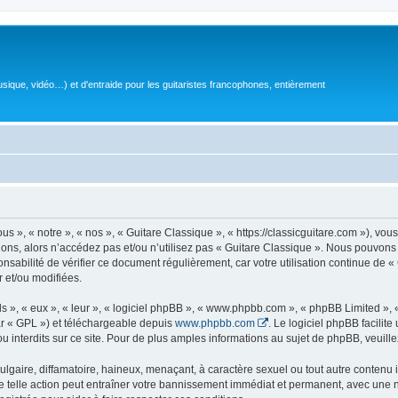
sique, vidéo…) et d'entraide pour les guitaristes francophones, entièrement
 », « notre », « nos », « Guitare Classique », « https://classicguitare.com »), vous
ions, alors n’accédez pas et/ou n’utilisez pas « Guitare Classique ». Nous pouvons 
nsabilité de vérifier ce document régulièrement, car votre utilisation continue de «
r et/ou modifiées.
s », « eux », « leur », « logiciel phpBB », « www.phpbb.com », « phpBB Limited »,
r « GPL ») et téléchargeable depuis
www.phpbb.com
. Le logiciel phpBB facilit
nterdits sur ce site. Pour de plus amples informations au sujet de phpBB, veuille
gaire, diffamatoire, haineux, menaçant, à caractère sexuel ou tout autre contenu ill
e telle action peut entraîner votre bannissement immédiat et permanent, avec une not