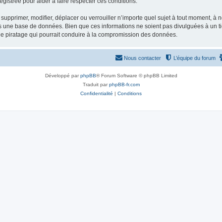
gistrée pour aider à faire respecter ces conditions.
supprimer, modifier, déplacer ou verrouiller n’importe quel sujet à tout moment, à
s une base de données. Bien que ces informations ne soient pas divulguées à un ti
de piratage qui pourrait conduire à la compromission des données.
Nous contacter
L’équipe du forum
Développé par
phpBB
® Forum Software © phpBB Limited
Traduit par
phpBB-fr.com
Confidentialité
|
Conditions