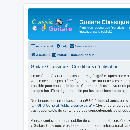
Guitare Classique
Forum de ressources (partitions, mu
gratuit, et sans publicité.
Accès rapide
FAQ
Nous contacter
Accueil
Portail
Index du forum
Guitare Classique - Conditions d’utilisation
En accédant à « Guitare Classique » (désigné ci-après par « nous
vous n’acceptez pas d’être légalement lié par toutes ces condit
possible pour vous en informer. Cependant, il est de votre respo
acceptation d’être légalement lié par les conditions mises à jou
Nos forums sont propulsés par phpBB (désigné ci-après par « il
la «
GNU General Public License v2
» (désignée ci-après pa
pas responsable du contenu ou des comportements autorisés ou i
Vous acceptez de ne pas publier de contenu abusif, obscène, vul
« Guitare Classique » est hébergé ou du droit international. Un