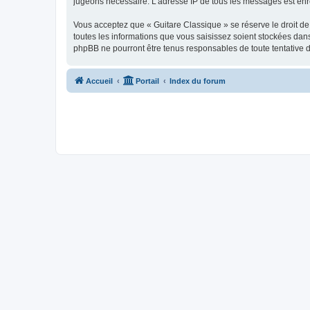
jugeons nécessaire. L’adresse IP de tous les messages est enre
Vous acceptez que « Guitare Classique » se réserve le droit de 
toutes les informations que vous saisissez soient stockées dan
phpBB ne pourront être tenus responsables de toute tentative 
Accueil
Portail
Index du forum