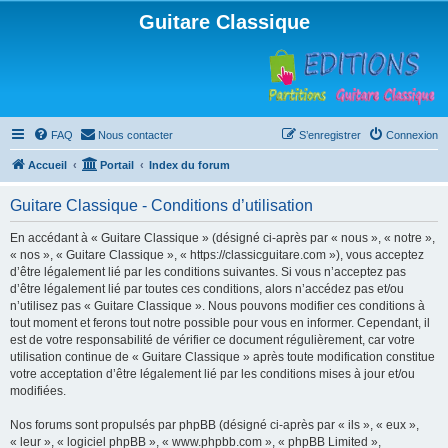
Guitare Classique
FAQ
Nous contacter
S’enregistrer
Connexion
Accueil
Portail
Index du forum
Guitare Classique - Conditions d’utilisation
En accédant à « Guitare Classique » (désigné ci-après par « nous », « notre »,
« nos », « Guitare Classique », « https://classicguitare.com »), vous acceptez
d’être légalement lié par les conditions suivantes. Si vous n’acceptez pas
d’être légalement lié par toutes ces conditions, alors n’accédez pas et/ou
n’utilisez pas « Guitare Classique ». Nous pouvons modifier ces conditions à
tout moment et ferons tout notre possible pour vous en informer. Cependant, il
est de votre responsabilité de vérifier ce document régulièrement, car votre
utilisation continue de « Guitare Classique » après toute modification constitue
votre acceptation d’être légalement lié par les conditions mises à jour et/ou
modifiées.
Nos forums sont propulsés par phpBB (désigné ci-après par « ils », « eux »,
« leur », « logiciel phpBB », « www.phpbb.com », « phpBB Limited »,