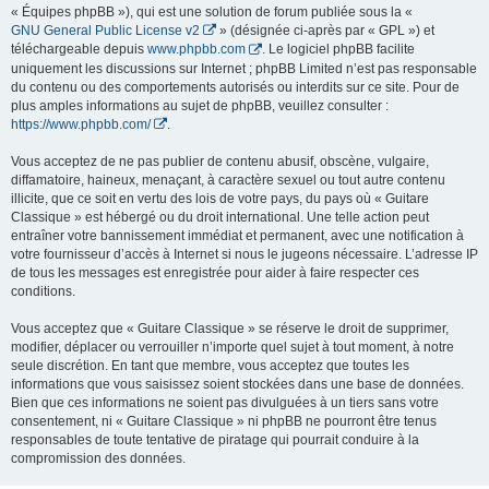
« Équipes phpBB »), qui est une solution de forum publiée sous la «
GNU General Public License v2
» (désignée ci-après par « GPL ») et
téléchargeable depuis
www.phpbb.com
. Le logiciel phpBB facilite
uniquement les discussions sur Internet ; phpBB Limited n’est pas responsable
du contenu ou des comportements autorisés ou interdits sur ce site. Pour de
plus amples informations au sujet de phpBB, veuillez consulter :
https://www.phpbb.com/
.
Vous acceptez de ne pas publier de contenu abusif, obscène, vulgaire,
diffamatoire, haineux, menaçant, à caractère sexuel ou tout autre contenu
illicite, que ce soit en vertu des lois de votre pays, du pays où « Guitare
Classique » est hébergé ou du droit international. Une telle action peut
entraîner votre bannissement immédiat et permanent, avec une notification à
votre fournisseur d’accès à Internet si nous le jugeons nécessaire. L’adresse IP
de tous les messages est enregistrée pour aider à faire respecter ces
conditions.
Vous acceptez que « Guitare Classique » se réserve le droit de supprimer,
modifier, déplacer ou verrouiller n’importe quel sujet à tout moment, à notre
seule discrétion. En tant que membre, vous acceptez que toutes les
informations que vous saisissez soient stockées dans une base de données.
Bien que ces informations ne soient pas divulguées à un tiers sans votre
consentement, ni « Guitare Classique » ni phpBB ne pourront être tenus
responsables de toute tentative de piratage qui pourrait conduire à la
compromission des données.