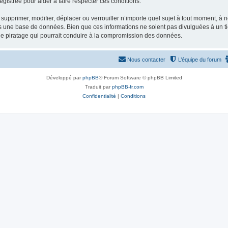
gistrée pour aider à faire respecter ces conditions.
supprimer, modifier, déplacer ou verrouiller n’importe quel sujet à tout moment, à
s une base de données. Bien que ces informations ne soient pas divulguées à un ti
de piratage qui pourrait conduire à la compromission des données.
Nous contacter
L’équipe du forum
Développé par
phpBB
® Forum Software © phpBB Limited
Traduit par
phpBB-fr.com
Confidentialité
|
Conditions