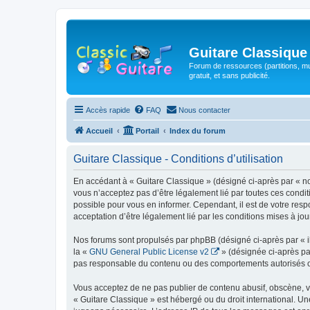
Guitare Classique
Forum de ressources (partitions, mu
gratuit, et sans publicité.
Accès rapide
FAQ
Nous contacter
Accueil
Portail
Index du forum
Guitare Classique - Conditions d’utilisation
En accédant à « Guitare Classique » (désigné ci-après par « nous
vous n’acceptez pas d’être légalement lié par toutes ces condit
possible pour vous en informer. Cependant, il est de votre respo
acceptation d’être légalement lié par les conditions mises à jou
Nos forums sont propulsés par phpBB (désigné ci-après par « il
la «
GNU General Public License v2
» (désignée ci-après pa
pas responsable du contenu ou des comportements autorisés ou i
Vous acceptez de ne pas publier de contenu abusif, obscène, vul
« Guitare Classique » est hébergé ou du droit international. Un