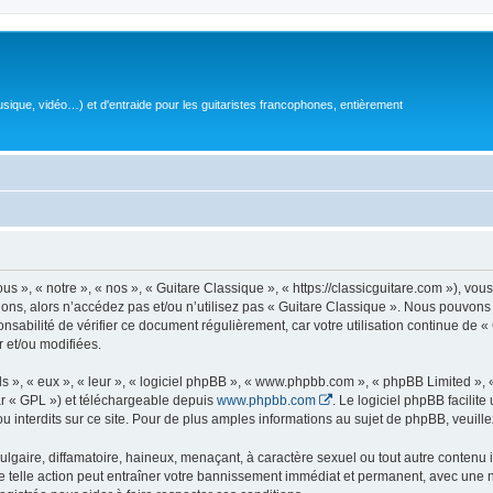
sique, vidéo…) et d'entraide pour les guitaristes francophones, entièrement
 », « notre », « nos », « Guitare Classique », « https://classicguitare.com »), vous
ions, alors n’accédez pas et/ou n’utilisez pas « Guitare Classique ». Nous pouvons 
nsabilité de vérifier ce document régulièrement, car votre utilisation continue de «
r et/ou modifiées.
s », « eux », « leur », « logiciel phpBB », « www.phpbb.com », « phpBB Limited »,
r « GPL ») et téléchargeable depuis
www.phpbb.com
. Le logiciel phpBB facilit
nterdits sur ce site. Pour de plus amples informations au sujet de phpBB, veuille
gaire, diffamatoire, haineux, menaçant, à caractère sexuel ou tout autre contenu ill
e telle action peut entraîner votre bannissement immédiat et permanent, avec une not