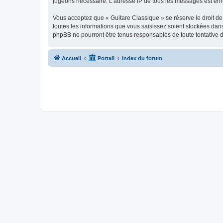
jugeons nécessaire. L’adresse IP de tous les messages est enre
Vous acceptez que « Guitare Classique » se réserve le droit de 
toutes les informations que vous saisissez soient stockées dan
phpBB ne pourront être tenus responsables de toute tentative 
Accueil
Portail
Index du forum