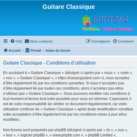
Guitare Classique
FAQ
Nous contacter
S’enregistrer
Connexion
Accueil
Portail
Index du forum
Guitare Classique - Conditions d’utilisation
En accédant à « Guitare Classique » (désigné ci-après par « nous », « notre »,
« nos », « Guitare Classique », « https://classicguitare.com »), vous acceptez
d’être légalement lié par les conditions suivantes. Si vous n’acceptez pas
d’être légalement lié par toutes ces conditions, alors n’accédez pas et/ou
n’utilisez pas « Guitare Classique ». Nous pouvons modifier ces conditions à
tout moment et ferons tout notre possible pour vous en informer. Cependant, il
est de votre responsabilité de vérifier ce document régulièrement, car votre
utilisation continue de « Guitare Classique » après toute modification constitue
votre acceptation d’être légalement lié par les conditions mises à jour et/ou
modifiées.
Nos forums sont propulsés par phpBB (désigné ci-après par « ils », « eux »,
« leur », « logiciel phpBB », « www.phpbb.com », « phpBB Limited »,