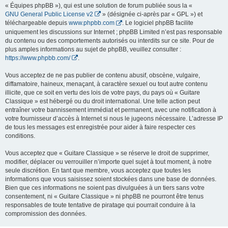
« Équipes phpBB »), qui est une solution de forum publiée sous la «
GNU General Public License v2
» (désignée ci-après par « GPL ») et
téléchargeable depuis
www.phpbb.com
. Le logiciel phpBB facilite
uniquement les discussions sur Internet ; phpBB Limited n’est pas responsable
du contenu ou des comportements autorisés ou interdits sur ce site. Pour de
plus amples informations au sujet de phpBB, veuillez consulter :
https://www.phpbb.com/
.
Vous acceptez de ne pas publier de contenu abusif, obscène, vulgaire,
diffamatoire, haineux, menaçant, à caractère sexuel ou tout autre contenu
illicite, que ce soit en vertu des lois de votre pays, du pays où « Guitare
Classique » est hébergé ou du droit international. Une telle action peut
entraîner votre bannissement immédiat et permanent, avec une notification à
votre fournisseur d’accès à Internet si nous le jugeons nécessaire. L’adresse IP
de tous les messages est enregistrée pour aider à faire respecter ces
conditions.
Vous acceptez que « Guitare Classique » se réserve le droit de supprimer,
modifier, déplacer ou verrouiller n’importe quel sujet à tout moment, à notre
seule discrétion. En tant que membre, vous acceptez que toutes les
informations que vous saisissez soient stockées dans une base de données.
Bien que ces informations ne soient pas divulguées à un tiers sans votre
consentement, ni « Guitare Classique » ni phpBB ne pourront être tenus
responsables de toute tentative de piratage qui pourrait conduire à la
compromission des données.