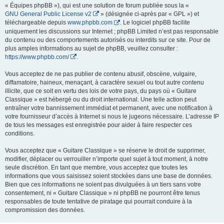
« Équipes phpBB »), qui est une solution de forum publiée sous la «
GNU General Public License v2
» (désignée ci-après par « GPL ») et
téléchargeable depuis
www.phpbb.com
. Le logiciel phpBB facilite
uniquement les discussions sur Internet ; phpBB Limited n’est pas responsable
du contenu ou des comportements autorisés ou interdits sur ce site. Pour de
plus amples informations au sujet de phpBB, veuillez consulter :
https://www.phpbb.com/
.
Vous acceptez de ne pas publier de contenu abusif, obscène, vulgaire,
diffamatoire, haineux, menaçant, à caractère sexuel ou tout autre contenu
illicite, que ce soit en vertu des lois de votre pays, du pays où « Guitare
Classique » est hébergé ou du droit international. Une telle action peut
entraîner votre bannissement immédiat et permanent, avec une notification à
votre fournisseur d’accès à Internet si nous le jugeons nécessaire. L’adresse IP
de tous les messages est enregistrée pour aider à faire respecter ces
conditions.
Vous acceptez que « Guitare Classique » se réserve le droit de supprimer,
modifier, déplacer ou verrouiller n’importe quel sujet à tout moment, à notre
seule discrétion. En tant que membre, vous acceptez que toutes les
informations que vous saisissez soient stockées dans une base de données.
Bien que ces informations ne soient pas divulguées à un tiers sans votre
consentement, ni « Guitare Classique » ni phpBB ne pourront être tenus
responsables de toute tentative de piratage qui pourrait conduire à la
compromission des données.