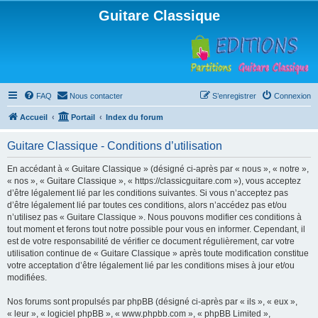
Guitare Classique
FAQ
Nous contacter
S’enregistrer
Connexion
Accueil
Portail
Index du forum
Guitare Classique - Conditions d’utilisation
En accédant à « Guitare Classique » (désigné ci-après par « nous », « notre »,
« nos », « Guitare Classique », « https://classicguitare.com »), vous acceptez
d’être légalement lié par les conditions suivantes. Si vous n’acceptez pas
d’être légalement lié par toutes ces conditions, alors n’accédez pas et/ou
n’utilisez pas « Guitare Classique ». Nous pouvons modifier ces conditions à
tout moment et ferons tout notre possible pour vous en informer. Cependant, il
est de votre responsabilité de vérifier ce document régulièrement, car votre
utilisation continue de « Guitare Classique » après toute modification constitue
votre acceptation d’être légalement lié par les conditions mises à jour et/ou
modifiées.
Nos forums sont propulsés par phpBB (désigné ci-après par « ils », « eux »,
« leur », « logiciel phpBB », « www.phpbb.com », « phpBB Limited »,