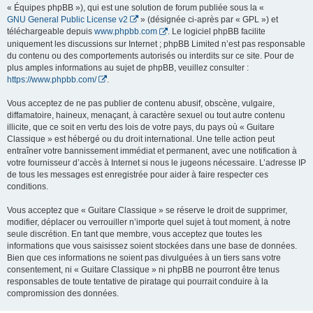
« Équipes phpBB »), qui est une solution de forum publiée sous la «
GNU General Public License v2
» (désignée ci-après par « GPL ») et
téléchargeable depuis
www.phpbb.com
. Le logiciel phpBB facilite
uniquement les discussions sur Internet ; phpBB Limited n’est pas responsable
du contenu ou des comportements autorisés ou interdits sur ce site. Pour de
plus amples informations au sujet de phpBB, veuillez consulter :
https://www.phpbb.com/
.
Vous acceptez de ne pas publier de contenu abusif, obscène, vulgaire,
diffamatoire, haineux, menaçant, à caractère sexuel ou tout autre contenu
illicite, que ce soit en vertu des lois de votre pays, du pays où « Guitare
Classique » est hébergé ou du droit international. Une telle action peut
entraîner votre bannissement immédiat et permanent, avec une notification à
votre fournisseur d’accès à Internet si nous le jugeons nécessaire. L’adresse IP
de tous les messages est enregistrée pour aider à faire respecter ces
conditions.
Vous acceptez que « Guitare Classique » se réserve le droit de supprimer,
modifier, déplacer ou verrouiller n’importe quel sujet à tout moment, à notre
seule discrétion. En tant que membre, vous acceptez que toutes les
informations que vous saisissez soient stockées dans une base de données.
Bien que ces informations ne soient pas divulguées à un tiers sans votre
consentement, ni « Guitare Classique » ni phpBB ne pourront être tenus
responsables de toute tentative de piratage qui pourrait conduire à la
compromission des données.