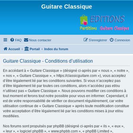
Guitare Classique
FAQ
Nous contacter
S’enregistrer
Connexion
Accueil
Portail
Index du forum
Guitare Classique - Conditions d’utilisation
En accédant à « Guitare Classique » (désigné ci-après par « nous », « notre »,
« nos », « Guitare Classique », « https://classicguitare.com »), vous acceptez
d’être légalement lié par les conditions suivantes. Si vous n’acceptez pas
d’être légalement lié par toutes ces conditions, alors n’accédez pas et/ou
n’utilisez pas « Guitare Classique ». Nous pouvons modifier ces conditions à
tout moment et ferons tout notre possible pour vous en informer. Cependant, il
est de votre responsabilité de vérifier ce document régulièrement, car votre
utilisation continue de « Guitare Classique » après toute modification constitue
votre acceptation d’être légalement lié par les conditions mises à jour et/ou
modifiées.
Nos forums sont propulsés par phpBB (désigné ci-après par « ils », « eux »,
« leur », « logiciel phpBB », « www.phpbb.com », « phpBB Limited »,