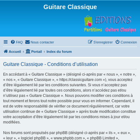
Guitare Classique
FAQ
Nous contacter
S’enregistrer
Connexion
Accueil
Portail
Index du forum
Guitare Classique - Conditions d’utilisation
En accédant à « Guitare Classique » (désigné ci-après par « nous », « notre »,
« nos », « Guitare Classique », « https://classicguitare.com »), vous acceptez
d’être légalement lié par les conditions suivantes. Si vous n’acceptez pas
d’être légalement lié par toutes ces conditions, alors n’accédez pas et/ou
n’utilisez pas « Guitare Classique ». Nous pouvons modifier ces conditions à
tout moment et ferons tout notre possible pour vous en informer. Cependant, il
est de votre responsabilité de vérifier ce document régulièrement, car votre
utilisation continue de « Guitare Classique » après toute modification constitue
votre acceptation d’être légalement lié par les conditions mises à jour et/ou
modifiées.
Nos forums sont propulsés par phpBB (désigné ci-après par « ils », « eux »,
« leur », « logiciel phpBB », « www.phpbb.com », « phpBB Limited »,