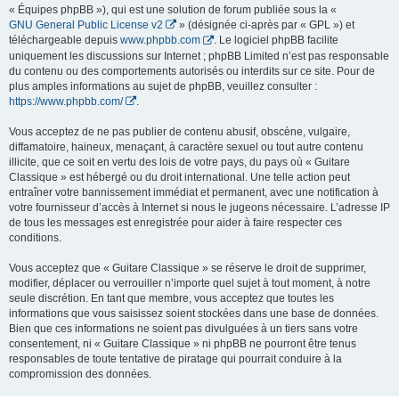
« Équipes phpBB »), qui est une solution de forum publiée sous la «
GNU General Public License v2
» (désignée ci-après par « GPL ») et
téléchargeable depuis
www.phpbb.com
. Le logiciel phpBB facilite
uniquement les discussions sur Internet ; phpBB Limited n’est pas responsable
du contenu ou des comportements autorisés ou interdits sur ce site. Pour de
plus amples informations au sujet de phpBB, veuillez consulter :
https://www.phpbb.com/
.
Vous acceptez de ne pas publier de contenu abusif, obscène, vulgaire,
diffamatoire, haineux, menaçant, à caractère sexuel ou tout autre contenu
illicite, que ce soit en vertu des lois de votre pays, du pays où « Guitare
Classique » est hébergé ou du droit international. Une telle action peut
entraîner votre bannissement immédiat et permanent, avec une notification à
votre fournisseur d’accès à Internet si nous le jugeons nécessaire. L’adresse IP
de tous les messages est enregistrée pour aider à faire respecter ces
conditions.
Vous acceptez que « Guitare Classique » se réserve le droit de supprimer,
modifier, déplacer ou verrouiller n’importe quel sujet à tout moment, à notre
seule discrétion. En tant que membre, vous acceptez que toutes les
informations que vous saisissez soient stockées dans une base de données.
Bien que ces informations ne soient pas divulguées à un tiers sans votre
consentement, ni « Guitare Classique » ni phpBB ne pourront être tenus
responsables de toute tentative de piratage qui pourrait conduire à la
compromission des données.