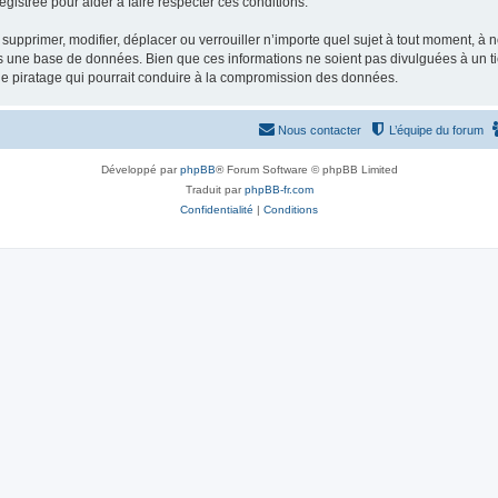
gistrée pour aider à faire respecter ces conditions.
supprimer, modifier, déplacer ou verrouiller n’importe quel sujet à tout moment, à
s une base de données. Bien que ces informations ne soient pas divulguées à un ti
de piratage qui pourrait conduire à la compromission des données.
Nous contacter
L’équipe du forum
Développé par
phpBB
® Forum Software © phpBB Limited
Traduit par
phpBB-fr.com
Confidentialité
|
Conditions