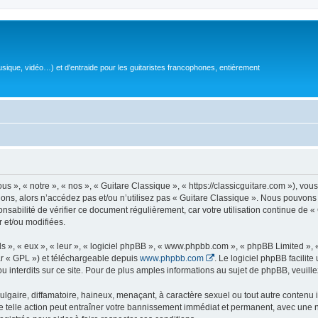
sique, vidéo…) et d'entraide pour les guitaristes francophones, entièrement
 », « notre », « nos », « Guitare Classique », « https://classicguitare.com »), vous
ions, alors n’accédez pas et/ou n’utilisez pas « Guitare Classique ». Nous pouvons 
nsabilité de vérifier ce document régulièrement, car votre utilisation continue de «
r et/ou modifiées.
s », « eux », « leur », « logiciel phpBB », « www.phpbb.com », « phpBB Limited »,
r « GPL ») et téléchargeable depuis
www.phpbb.com
. Le logiciel phpBB facilit
nterdits sur ce site. Pour de plus amples informations au sujet de phpBB, veuille
gaire, diffamatoire, haineux, menaçant, à caractère sexuel ou tout autre contenu ill
e telle action peut entraîner votre bannissement immédiat et permanent, avec une not