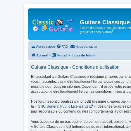
Guitare Classique
Forum de ressources (partitions, mu
gratuit, et sans publicité.
Accès rapide
FAQ
Nous contacter
Accueil
Portail
Index du forum
Guitare Classique - Conditions d’utilisation
En accédant à « Guitare Classique » (désigné ci-après par « nous
vous n’acceptez pas d’être légalement lié par toutes ces condit
possible pour vous en informer. Cependant, il est de votre respo
acceptation d’être légalement lié par les conditions mises à jou
Nos forums sont propulsés par phpBB (désigné ci-après par « il
la «
GNU General Public License v2
» (désignée ci-après pa
pas responsable du contenu ou des comportements autorisés ou i
Vous acceptez de ne pas publier de contenu abusif, obscène, vul
« Guitare Classique » est hébergé ou du droit international. Un