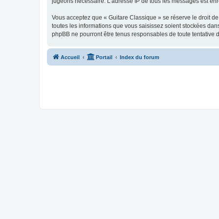
jugeons nécessaire. L’adresse IP de tous les messages est enre
Vous acceptez que « Guitare Classique » se réserve le droit de 
toutes les informations que vous saisissez soient stockées dan
phpBB ne pourront être tenus responsables de toute tentative 
Accueil
Portail
Index du forum