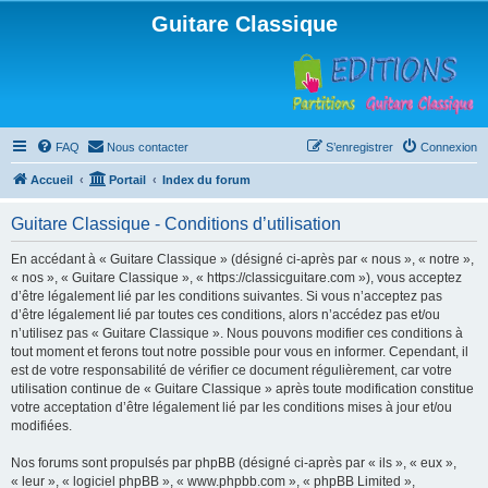
Guitare Classique
FAQ
Nous contacter
S’enregistrer
Connexion
Accueil
Portail
Index du forum
Guitare Classique - Conditions d’utilisation
En accédant à « Guitare Classique » (désigné ci-après par « nous », « notre »,
« nos », « Guitare Classique », « https://classicguitare.com »), vous acceptez
d’être légalement lié par les conditions suivantes. Si vous n’acceptez pas
d’être légalement lié par toutes ces conditions, alors n’accédez pas et/ou
n’utilisez pas « Guitare Classique ». Nous pouvons modifier ces conditions à
tout moment et ferons tout notre possible pour vous en informer. Cependant, il
est de votre responsabilité de vérifier ce document régulièrement, car votre
utilisation continue de « Guitare Classique » après toute modification constitue
votre acceptation d’être légalement lié par les conditions mises à jour et/ou
modifiées.
Nos forums sont propulsés par phpBB (désigné ci-après par « ils », « eux »,
« leur », « logiciel phpBB », « www.phpbb.com », « phpBB Limited »,