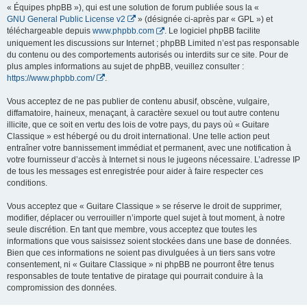
« Équipes phpBB »), qui est une solution de forum publiée sous la «
GNU General Public License v2
» (désignée ci-après par « GPL ») et
téléchargeable depuis
www.phpbb.com
. Le logiciel phpBB facilite
uniquement les discussions sur Internet ; phpBB Limited n’est pas responsable
du contenu ou des comportements autorisés ou interdits sur ce site. Pour de
plus amples informations au sujet de phpBB, veuillez consulter :
https://www.phpbb.com/
.
Vous acceptez de ne pas publier de contenu abusif, obscène, vulgaire,
diffamatoire, haineux, menaçant, à caractère sexuel ou tout autre contenu
illicite, que ce soit en vertu des lois de votre pays, du pays où « Guitare
Classique » est hébergé ou du droit international. Une telle action peut
entraîner votre bannissement immédiat et permanent, avec une notification à
votre fournisseur d’accès à Internet si nous le jugeons nécessaire. L’adresse IP
de tous les messages est enregistrée pour aider à faire respecter ces
conditions.
Vous acceptez que « Guitare Classique » se réserve le droit de supprimer,
modifier, déplacer ou verrouiller n’importe quel sujet à tout moment, à notre
seule discrétion. En tant que membre, vous acceptez que toutes les
informations que vous saisissez soient stockées dans une base de données.
Bien que ces informations ne soient pas divulguées à un tiers sans votre
consentement, ni « Guitare Classique » ni phpBB ne pourront être tenus
responsables de toute tentative de piratage qui pourrait conduire à la
compromission des données.