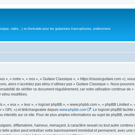
sique, vidéo…) et d'entraide pour les guitaristes francophones, entièrement
 », « notre », « nos », « Guitare Classique », « https://classicguitare.com »), vous
ions, alors n’accédez pas et/ou n’utilisez pas « Guitare Classique ». Nous pouvons 
nsabilité de vérifier ce document régulièrement, car votre utilisation continue de «
r et/ou modifiées.
s », « eux », « leur », « logiciel phpBB », « www.phpbb.com », « phpBB Limited »,
r « GPL ») et téléchargeable depuis
www.phpbb.com
. Le logiciel phpBB facilit
nterdits sur ce site. Pour de plus amples informations au sujet de phpBB, veuille
gaire, diffamatoire, haineux, menaçant, à caractère sexuel ou tout autre contenu ill
e telle action peut entraîner votre bannissement immédiat et permanent, avec une not