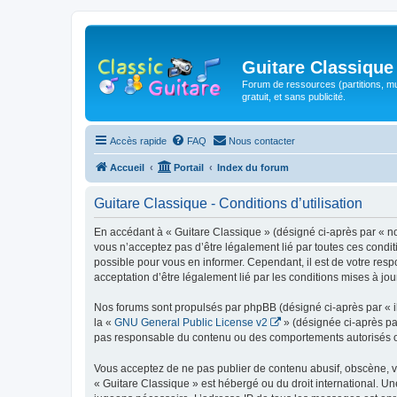
Guitare Classique
Forum de ressources (partitions, mu
gratuit, et sans publicité.
Accès rapide
FAQ
Nous contacter
Accueil
Portail
Index du forum
Guitare Classique - Conditions d’utilisation
En accédant à « Guitare Classique » (désigné ci-après par « nous
vous n’acceptez pas d’être légalement lié par toutes ces condit
possible pour vous en informer. Cependant, il est de votre respo
acceptation d’être légalement lié par les conditions mises à jou
Nos forums sont propulsés par phpBB (désigné ci-après par « il
la «
GNU General Public License v2
» (désignée ci-après pa
pas responsable du contenu ou des comportements autorisés ou i
Vous acceptez de ne pas publier de contenu abusif, obscène, vul
« Guitare Classique » est hébergé ou du droit international. Un