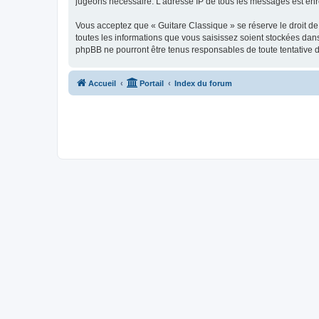
jugeons nécessaire. L’adresse IP de tous les messages est enre
Vous acceptez que « Guitare Classique » se réserve le droit de 
toutes les informations que vous saisissez soient stockées dan
phpBB ne pourront être tenus responsables de toute tentative 
Accueil
Portail
Index du forum