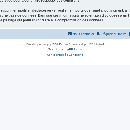
gistrée pour aider à faire respecter ces conditions.
supprimer, modifier, déplacer ou verrouiller n’importe quel sujet à tout moment, à
s une base de données. Bien que ces informations ne soient pas divulguées à un ti
de piratage qui pourrait conduire à la compromission des données.
Nous contacter
L’équipe du forum
Développé par
phpBB
® Forum Software © phpBB Limited
Traduit par
phpBB-fr.com
Confidentialité
|
Conditions