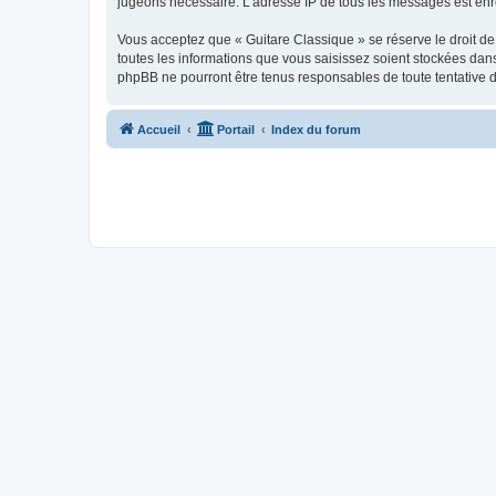
jugeons nécessaire. L’adresse IP de tous les messages est enre
Vous acceptez que « Guitare Classique » se réserve le droit de 
toutes les informations que vous saisissez soient stockées dan
phpBB ne pourront être tenus responsables de toute tentative 
Accueil
Portail
Index du forum