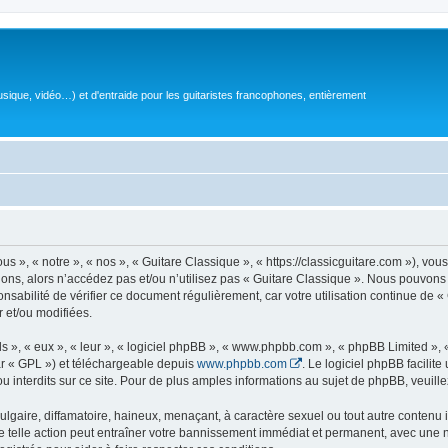
sique, vidéo…) et d'entraide pour les guitaristes francophones, entièrement
 », « notre », « nos », « Guitare Classique », « https://classicguitare.com »), vous
ions, alors n’accédez pas et/ou n’utilisez pas « Guitare Classique ». Nous pouvons 
nsabilité de vérifier ce document régulièrement, car votre utilisation continue de «
r et/ou modifiées.
s », « eux », « leur », « logiciel phpBB », « www.phpbb.com », « phpBB Limited »,
r « GPL ») et téléchargeable depuis
www.phpbb.com
. Le logiciel phpBB facilit
nterdits sur ce site. Pour de plus amples informations au sujet de phpBB, veuille
gaire, diffamatoire, haineux, menaçant, à caractère sexuel ou tout autre contenu ill
e telle action peut entraîner votre bannissement immédiat et permanent, avec une not