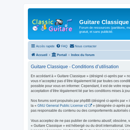
Guitare Classique
Forum de ressources (partitions, mu
gratuit, et sans publicité.
Accès rapide
FAQ
Nous contacter
Accueil
Portail
Index du forum
Guitare Classique - Conditions d’utilisation
En accédant à « Guitare Classique » (désigné ci-après par « nous
vous n’acceptez pas d’être légalement lié par toutes ces condit
possible pour vous en informer. Cependant, il est de votre respo
acceptation d’être légalement lié par les conditions mises à jou
Nos forums sont propulsés par phpBB (désigné ci-après par « il
la «
GNU General Public License v2
» (désignée ci-après pa
pas responsable du contenu ou des comportements autorisés ou i
Vous acceptez de ne pas publier de contenu abusif, obscène, vul
« Guitare Classique » est hébergé ou du droit international. Un