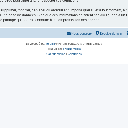
gistrée pour aider à faire respecter ces conditions.
supprimer, modifier, déplacer ou verrouiller n’importe quel sujet à tout moment, à
s une base de données. Bien que ces informations ne soient pas divulguées à un ti
de piratage qui pourrait conduire à la compromission des données.
Nous contacter
L’équipe du forum
Développé par
phpBB
® Forum Software © phpBB Limited
Traduit par
phpBB-fr.com
Confidentialité
|
Conditions