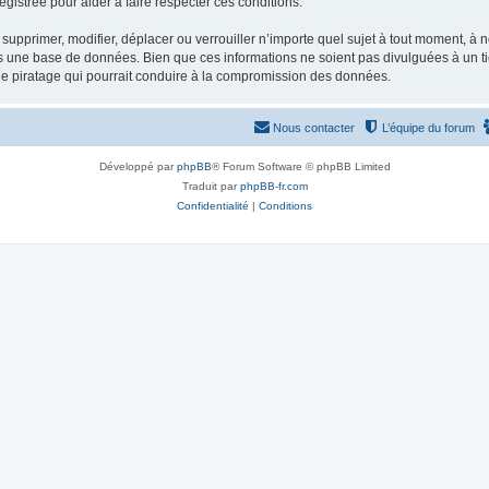
gistrée pour aider à faire respecter ces conditions.
supprimer, modifier, déplacer ou verrouiller n’importe quel sujet à tout moment, à
s une base de données. Bien que ces informations ne soient pas divulguées à un ti
de piratage qui pourrait conduire à la compromission des données.
Nous contacter
L’équipe du forum
Développé par
phpBB
® Forum Software © phpBB Limited
Traduit par
phpBB-fr.com
Confidentialité
|
Conditions