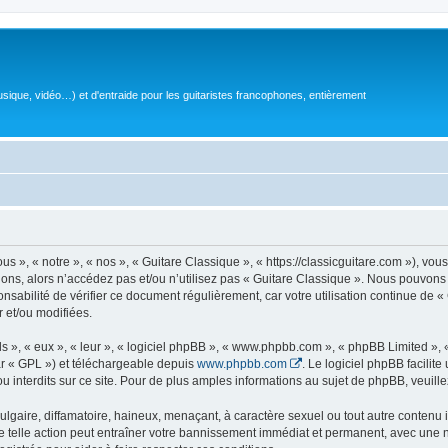
sique, vidéo…) et d'entraide pour les guitaristes francophones, entièrement
 », « notre », « nos », « Guitare Classique », « https://classicguitare.com »), vous
ions, alors n’accédez pas et/ou n’utilisez pas « Guitare Classique ». Nous pouvons 
nsabilité de vérifier ce document régulièrement, car votre utilisation continue de «
r et/ou modifiées.
s », « eux », « leur », « logiciel phpBB », « www.phpbb.com », « phpBB Limited »,
r « GPL ») et téléchargeable depuis
www.phpbb.com
. Le logiciel phpBB facilit
nterdits sur ce site. Pour de plus amples informations au sujet de phpBB, veuille
gaire, diffamatoire, haineux, menaçant, à caractère sexuel ou tout autre contenu ill
e telle action peut entraîner votre bannissement immédiat et permanent, avec une not