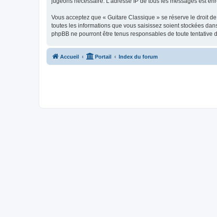
jugeons nécessaire. L’adresse IP de tous les messages est enre
Vous acceptez que « Guitare Classique » se réserve le droit de 
toutes les informations que vous saisissez soient stockées dan
phpBB ne pourront être tenus responsables de toute tentative 
Accueil
Portail
Index du forum