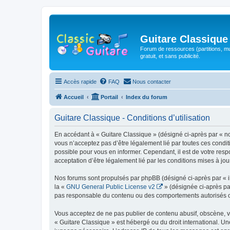
Guitare Classique
Forum de ressources (partitions, mu
gratuit, et sans publicité.
Accès rapide
FAQ
Nous contacter
Accueil
Portail
Index du forum
Guitare Classique - Conditions d’utilisation
En accédant à « Guitare Classique » (désigné ci-après par « nous
vous n’acceptez pas d’être légalement lié par toutes ces condit
possible pour vous en informer. Cependant, il est de votre respo
acceptation d’être légalement lié par les conditions mises à jou
Nos forums sont propulsés par phpBB (désigné ci-après par « il
la «
GNU General Public License v2
» (désignée ci-après pa
pas responsable du contenu ou des comportements autorisés ou i
Vous acceptez de ne pas publier de contenu abusif, obscène, vul
« Guitare Classique » est hébergé ou du droit international. Un