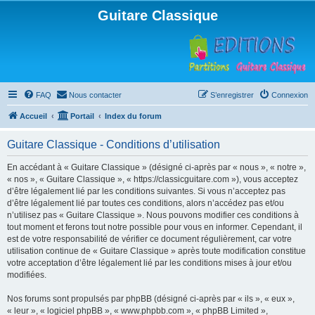
Guitare Classique
FAQ
Nous contacter
S’enregistrer
Connexion
Accueil
Portail
Index du forum
Guitare Classique - Conditions d’utilisation
En accédant à « Guitare Classique » (désigné ci-après par « nous », « notre »,
« nos », « Guitare Classique », « https://classicguitare.com »), vous acceptez
d’être légalement lié par les conditions suivantes. Si vous n’acceptez pas
d’être légalement lié par toutes ces conditions, alors n’accédez pas et/ou
n’utilisez pas « Guitare Classique ». Nous pouvons modifier ces conditions à
tout moment et ferons tout notre possible pour vous en informer. Cependant, il
est de votre responsabilité de vérifier ce document régulièrement, car votre
utilisation continue de « Guitare Classique » après toute modification constitue
votre acceptation d’être légalement lié par les conditions mises à jour et/ou
modifiées.
Nos forums sont propulsés par phpBB (désigné ci-après par « ils », « eux »,
« leur », « logiciel phpBB », « www.phpbb.com », « phpBB Limited »,