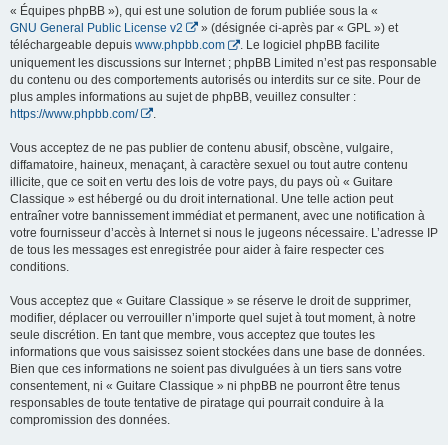
« Équipes phpBB »), qui est une solution de forum publiée sous la «
GNU General Public License v2
» (désignée ci-après par « GPL ») et
téléchargeable depuis
www.phpbb.com
. Le logiciel phpBB facilite
uniquement les discussions sur Internet ; phpBB Limited n’est pas responsable
du contenu ou des comportements autorisés ou interdits sur ce site. Pour de
plus amples informations au sujet de phpBB, veuillez consulter :
https://www.phpbb.com/
.
Vous acceptez de ne pas publier de contenu abusif, obscène, vulgaire,
diffamatoire, haineux, menaçant, à caractère sexuel ou tout autre contenu
illicite, que ce soit en vertu des lois de votre pays, du pays où « Guitare
Classique » est hébergé ou du droit international. Une telle action peut
entraîner votre bannissement immédiat et permanent, avec une notification à
votre fournisseur d’accès à Internet si nous le jugeons nécessaire. L’adresse IP
de tous les messages est enregistrée pour aider à faire respecter ces
conditions.
Vous acceptez que « Guitare Classique » se réserve le droit de supprimer,
modifier, déplacer ou verrouiller n’importe quel sujet à tout moment, à notre
seule discrétion. En tant que membre, vous acceptez que toutes les
informations que vous saisissez soient stockées dans une base de données.
Bien que ces informations ne soient pas divulguées à un tiers sans votre
consentement, ni « Guitare Classique » ni phpBB ne pourront être tenus
responsables de toute tentative de piratage qui pourrait conduire à la
compromission des données.