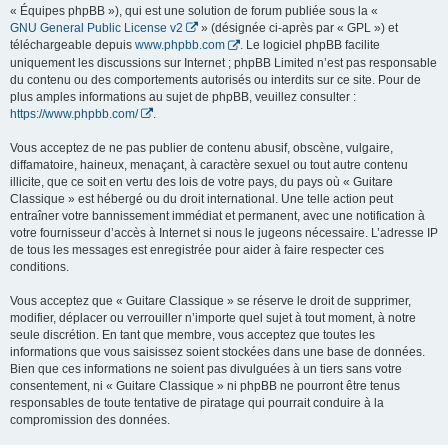
« Équipes phpBB »), qui est une solution de forum publiée sous la «
GNU General Public License v2
» (désignée ci-après par « GPL ») et
téléchargeable depuis
www.phpbb.com
. Le logiciel phpBB facilite
uniquement les discussions sur Internet ; phpBB Limited n’est pas responsable
du contenu ou des comportements autorisés ou interdits sur ce site. Pour de
plus amples informations au sujet de phpBB, veuillez consulter :
https://www.phpbb.com/
.
Vous acceptez de ne pas publier de contenu abusif, obscène, vulgaire,
diffamatoire, haineux, menaçant, à caractère sexuel ou tout autre contenu
illicite, que ce soit en vertu des lois de votre pays, du pays où « Guitare
Classique » est hébergé ou du droit international. Une telle action peut
entraîner votre bannissement immédiat et permanent, avec une notification à
votre fournisseur d’accès à Internet si nous le jugeons nécessaire. L’adresse IP
de tous les messages est enregistrée pour aider à faire respecter ces
conditions.
Vous acceptez que « Guitare Classique » se réserve le droit de supprimer,
modifier, déplacer ou verrouiller n’importe quel sujet à tout moment, à notre
seule discrétion. En tant que membre, vous acceptez que toutes les
informations que vous saisissez soient stockées dans une base de données.
Bien que ces informations ne soient pas divulguées à un tiers sans votre
consentement, ni « Guitare Classique » ni phpBB ne pourront être tenus
responsables de toute tentative de piratage qui pourrait conduire à la
compromission des données.