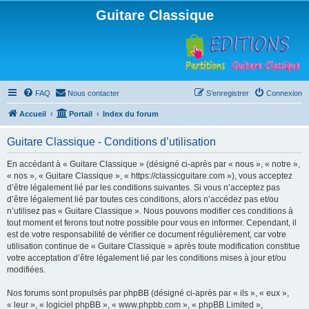
Guitare Classique
FAQ
Nous contacter
S’enregistrer
Connexion
Accueil
Portail
Index du forum
Guitare Classique - Conditions d’utilisation
En accédant à « Guitare Classique » (désigné ci-après par « nous », « notre »,
« nos », « Guitare Classique », « https://classicguitare.com »), vous acceptez
d’être légalement lié par les conditions suivantes. Si vous n’acceptez pas
d’être légalement lié par toutes ces conditions, alors n’accédez pas et/ou
n’utilisez pas « Guitare Classique ». Nous pouvons modifier ces conditions à
tout moment et ferons tout notre possible pour vous en informer. Cependant, il
est de votre responsabilité de vérifier ce document régulièrement, car votre
utilisation continue de « Guitare Classique » après toute modification constitue
votre acceptation d’être légalement lié par les conditions mises à jour et/ou
modifiées.
Nos forums sont propulsés par phpBB (désigné ci-après par « ils », « eux »,
« leur », « logiciel phpBB », « www.phpbb.com », « phpBB Limited »,