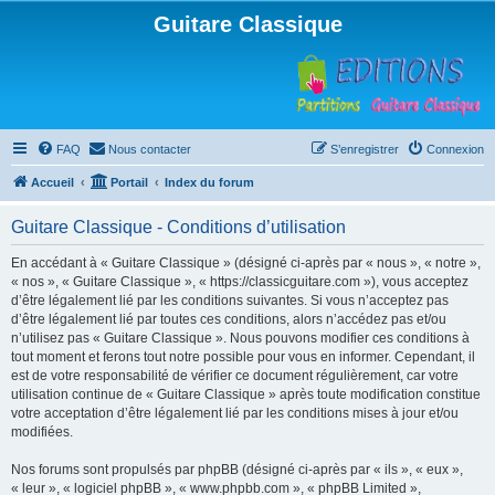
Guitare Classique
FAQ
Nous contacter
S’enregistrer
Connexion
Accueil
Portail
Index du forum
Guitare Classique - Conditions d’utilisation
En accédant à « Guitare Classique » (désigné ci-après par « nous », « notre »,
« nos », « Guitare Classique », « https://classicguitare.com »), vous acceptez
d’être légalement lié par les conditions suivantes. Si vous n’acceptez pas
d’être légalement lié par toutes ces conditions, alors n’accédez pas et/ou
n’utilisez pas « Guitare Classique ». Nous pouvons modifier ces conditions à
tout moment et ferons tout notre possible pour vous en informer. Cependant, il
est de votre responsabilité de vérifier ce document régulièrement, car votre
utilisation continue de « Guitare Classique » après toute modification constitue
votre acceptation d’être légalement lié par les conditions mises à jour et/ou
modifiées.
Nos forums sont propulsés par phpBB (désigné ci-après par « ils », « eux »,
« leur », « logiciel phpBB », « www.phpbb.com », « phpBB Limited »,