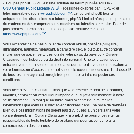
« Équipes phpBB »), qui est une solution de forum publiée sous la «
GNU General Public License v2
» (désignée ci-après par « GPL ») et
téléchargeable depuis
www.phpbb.com
. Le logiciel phpBB facilite
uniquement les discussions sur Internet ; phpBB Limited n’est pas responsable
du contenu ou des comportements autorisés ou interdits sur ce site. Pour de
plus amples informations au sujet de phpBB, veuillez consulter :
https://www.phpbb.com/
.
Vous acceptez de ne pas publier de contenu abusif, obscène, vulgaire,
diffamatoire, haineux, menaçant, à caractère sexuel ou tout autre contenu
illicite, que ce soit en vertu des lois de votre pays, du pays où « Guitare
Classique » est hébergé ou du droit international. Une telle action peut
entraîner votre bannissement immédiat et permanent, avec une notification à
votre fournisseur d’accès à Internet si nous le jugeons nécessaire. L’adresse IP
de tous les messages est enregistrée pour aider à faire respecter ces
conditions.
Vous acceptez que « Guitare Classique » se réserve le droit de supprimer,
modifier, déplacer ou verrouiller n’importe quel sujet à tout moment, à notre
seule discrétion. En tant que membre, vous acceptez que toutes les
informations que vous saisissez soient stockées dans une base de données.
Bien que ces informations ne soient pas divulguées à un tiers sans votre
consentement, ni « Guitare Classique » ni phpBB ne pourront être tenus
responsables de toute tentative de piratage qui pourrait conduire à la
compromission des données.