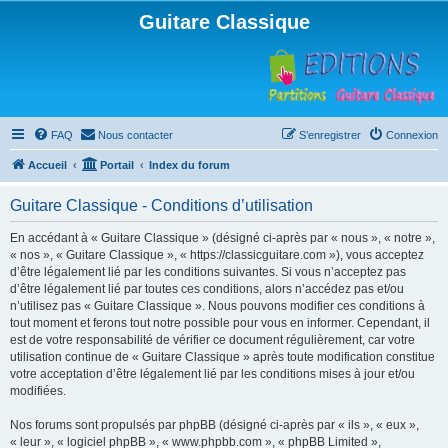
Guitare Classique
FAQ
Nous contacter
S’enregistrer
Connexion
Accueil
Portail
Index du forum
Guitare Classique - Conditions d’utilisation
En accédant à « Guitare Classique » (désigné ci-après par « nous », « notre »,
« nos », « Guitare Classique », « https://classicguitare.com »), vous acceptez
d’être légalement lié par les conditions suivantes. Si vous n’acceptez pas
d’être légalement lié par toutes ces conditions, alors n’accédez pas et/ou
n’utilisez pas « Guitare Classique ». Nous pouvons modifier ces conditions à
tout moment et ferons tout notre possible pour vous en informer. Cependant, il
est de votre responsabilité de vérifier ce document régulièrement, car votre
utilisation continue de « Guitare Classique » après toute modification constitue
votre acceptation d’être légalement lié par les conditions mises à jour et/ou
modifiées.
Nos forums sont propulsés par phpBB (désigné ci-après par « ils », « eux »,
« leur », « logiciel phpBB », « www.phpbb.com », « phpBB Limited »,