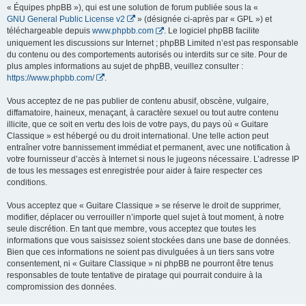
« Équipes phpBB »), qui est une solution de forum publiée sous la «
GNU General Public License v2
» (désignée ci-après par « GPL ») et
téléchargeable depuis
www.phpbb.com
. Le logiciel phpBB facilite
uniquement les discussions sur Internet ; phpBB Limited n’est pas responsable
du contenu ou des comportements autorisés ou interdits sur ce site. Pour de
plus amples informations au sujet de phpBB, veuillez consulter :
https://www.phpbb.com/
.
Vous acceptez de ne pas publier de contenu abusif, obscène, vulgaire,
diffamatoire, haineux, menaçant, à caractère sexuel ou tout autre contenu
illicite, que ce soit en vertu des lois de votre pays, du pays où « Guitare
Classique » est hébergé ou du droit international. Une telle action peut
entraîner votre bannissement immédiat et permanent, avec une notification à
votre fournisseur d’accès à Internet si nous le jugeons nécessaire. L’adresse IP
de tous les messages est enregistrée pour aider à faire respecter ces
conditions.
Vous acceptez que « Guitare Classique » se réserve le droit de supprimer,
modifier, déplacer ou verrouiller n’importe quel sujet à tout moment, à notre
seule discrétion. En tant que membre, vous acceptez que toutes les
informations que vous saisissez soient stockées dans une base de données.
Bien que ces informations ne soient pas divulguées à un tiers sans votre
consentement, ni « Guitare Classique » ni phpBB ne pourront être tenus
responsables de toute tentative de piratage qui pourrait conduire à la
compromission des données.