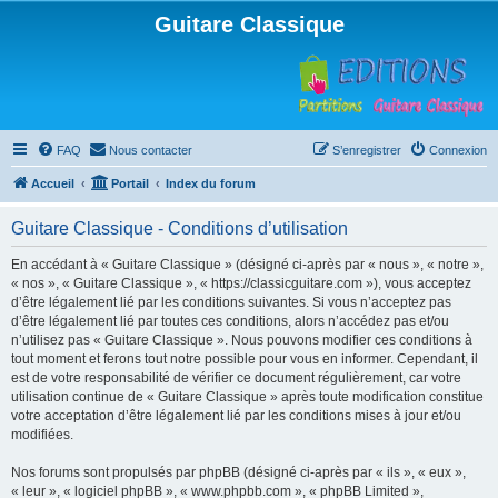
Guitare Classique
FAQ
Nous contacter
S’enregistrer
Connexion
Accueil
Portail
Index du forum
Guitare Classique - Conditions d’utilisation
En accédant à « Guitare Classique » (désigné ci-après par « nous », « notre »,
« nos », « Guitare Classique », « https://classicguitare.com »), vous acceptez
d’être légalement lié par les conditions suivantes. Si vous n’acceptez pas
d’être légalement lié par toutes ces conditions, alors n’accédez pas et/ou
n’utilisez pas « Guitare Classique ». Nous pouvons modifier ces conditions à
tout moment et ferons tout notre possible pour vous en informer. Cependant, il
est de votre responsabilité de vérifier ce document régulièrement, car votre
utilisation continue de « Guitare Classique » après toute modification constitue
votre acceptation d’être légalement lié par les conditions mises à jour et/ou
modifiées.
Nos forums sont propulsés par phpBB (désigné ci-après par « ils », « eux »,
« leur », « logiciel phpBB », « www.phpbb.com », « phpBB Limited »,