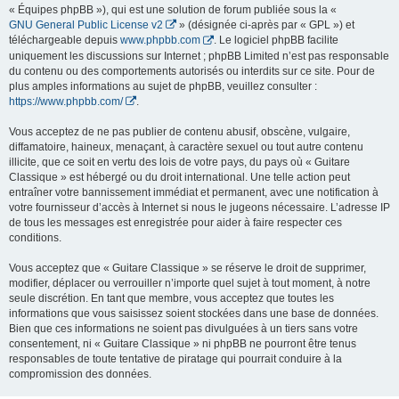
« Équipes phpBB »), qui est une solution de forum publiée sous la «
GNU General Public License v2
» (désignée ci-après par « GPL ») et
téléchargeable depuis
www.phpbb.com
. Le logiciel phpBB facilite
uniquement les discussions sur Internet ; phpBB Limited n’est pas responsable
du contenu ou des comportements autorisés ou interdits sur ce site. Pour de
plus amples informations au sujet de phpBB, veuillez consulter :
https://www.phpbb.com/
.
Vous acceptez de ne pas publier de contenu abusif, obscène, vulgaire,
diffamatoire, haineux, menaçant, à caractère sexuel ou tout autre contenu
illicite, que ce soit en vertu des lois de votre pays, du pays où « Guitare
Classique » est hébergé ou du droit international. Une telle action peut
entraîner votre bannissement immédiat et permanent, avec une notification à
votre fournisseur d’accès à Internet si nous le jugeons nécessaire. L’adresse IP
de tous les messages est enregistrée pour aider à faire respecter ces
conditions.
Vous acceptez que « Guitare Classique » se réserve le droit de supprimer,
modifier, déplacer ou verrouiller n’importe quel sujet à tout moment, à notre
seule discrétion. En tant que membre, vous acceptez que toutes les
informations que vous saisissez soient stockées dans une base de données.
Bien que ces informations ne soient pas divulguées à un tiers sans votre
consentement, ni « Guitare Classique » ni phpBB ne pourront être tenus
responsables de toute tentative de piratage qui pourrait conduire à la
compromission des données.