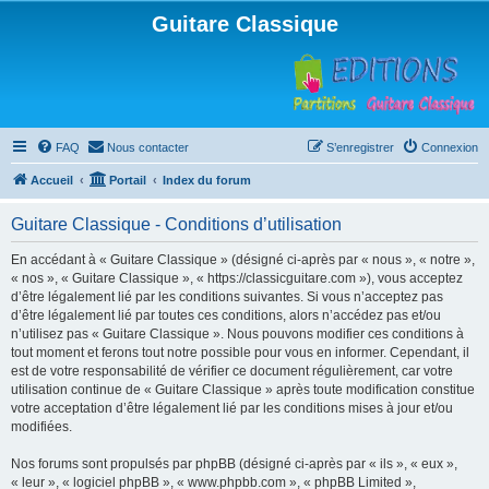
Guitare Classique
FAQ
Nous contacter
S’enregistrer
Connexion
Accueil
Portail
Index du forum
Guitare Classique - Conditions d’utilisation
En accédant à « Guitare Classique » (désigné ci-après par « nous », « notre »,
« nos », « Guitare Classique », « https://classicguitare.com »), vous acceptez
d’être légalement lié par les conditions suivantes. Si vous n’acceptez pas
d’être légalement lié par toutes ces conditions, alors n’accédez pas et/ou
n’utilisez pas « Guitare Classique ». Nous pouvons modifier ces conditions à
tout moment et ferons tout notre possible pour vous en informer. Cependant, il
est de votre responsabilité de vérifier ce document régulièrement, car votre
utilisation continue de « Guitare Classique » après toute modification constitue
votre acceptation d’être légalement lié par les conditions mises à jour et/ou
modifiées.
Nos forums sont propulsés par phpBB (désigné ci-après par « ils », « eux »,
« leur », « logiciel phpBB », « www.phpbb.com », « phpBB Limited »,