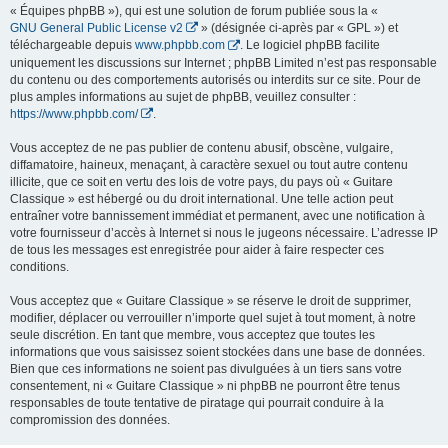
« Équipes phpBB »), qui est une solution de forum publiée sous la «
GNU General Public License v2
» (désignée ci-après par « GPL ») et
téléchargeable depuis
www.phpbb.com
. Le logiciel phpBB facilite
uniquement les discussions sur Internet ; phpBB Limited n’est pas responsable
du contenu ou des comportements autorisés ou interdits sur ce site. Pour de
plus amples informations au sujet de phpBB, veuillez consulter :
https://www.phpbb.com/
.
Vous acceptez de ne pas publier de contenu abusif, obscène, vulgaire,
diffamatoire, haineux, menaçant, à caractère sexuel ou tout autre contenu
illicite, que ce soit en vertu des lois de votre pays, du pays où « Guitare
Classique » est hébergé ou du droit international. Une telle action peut
entraîner votre bannissement immédiat et permanent, avec une notification à
votre fournisseur d’accès à Internet si nous le jugeons nécessaire. L’adresse IP
de tous les messages est enregistrée pour aider à faire respecter ces
conditions.
Vous acceptez que « Guitare Classique » se réserve le droit de supprimer,
modifier, déplacer ou verrouiller n’importe quel sujet à tout moment, à notre
seule discrétion. En tant que membre, vous acceptez que toutes les
informations que vous saisissez soient stockées dans une base de données.
Bien que ces informations ne soient pas divulguées à un tiers sans votre
consentement, ni « Guitare Classique » ni phpBB ne pourront être tenus
responsables de toute tentative de piratage qui pourrait conduire à la
compromission des données.