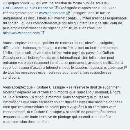
« Équipes phpBB »), qui est une solution de forum publiée sous la «
GNU General Public License v2
» (désignée ci-après par « GPL ») et
téléchargeable depuis
www.phpbb.com
. Le logiciel phpBB facilite
uniquement les discussions sur Internet ; phpBB Limited n’est pas responsable
du contenu ou des comportements autorisés ou interdits sur ce site. Pour de
plus amples informations au sujet de phpBB, veuillez consulter :
https://www.phpbb.com/
.
Vous acceptez de ne pas publier de contenu abusif, obscène, vulgaire,
diffamatoire, haineux, menaçant, à caractère sexuel ou tout autre contenu
illicite, que ce soit en vertu des lois de votre pays, du pays où « Guitare
Classique » est hébergé ou du droit international. Une telle action peut
entraîner votre bannissement immédiat et permanent, avec une notification à
votre fournisseur d’accès à Internet si nous le jugeons nécessaire. L’adresse IP
de tous les messages est enregistrée pour aider à faire respecter ces
conditions.
Vous acceptez que « Guitare Classique » se réserve le droit de supprimer,
modifier, déplacer ou verrouiller n’importe quel sujet à tout moment, à notre
seule discrétion. En tant que membre, vous acceptez que toutes les
informations que vous saisissez soient stockées dans une base de données.
Bien que ces informations ne soient pas divulguées à un tiers sans votre
consentement, ni « Guitare Classique » ni phpBB ne pourront être tenus
responsables de toute tentative de piratage qui pourrait conduire à la
compromission des données.