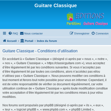
Guitare Classique
FAQ
Nous contacter
S’enregistrer
Connexion
Accueil
Portail
Index du forum
Guitare Classique - Conditions d’utilisation
En accédant à « Guitare Classique » (désigné ci-après par « nous », « notre »,
« nos », « Guitare Classique », « https://classicguitare.com »), vous acceptez
d’être légalement lié par les conditions suivantes. Si vous n’acceptez pas
d’être légalement lié par toutes ces conditions, alors n’accédez pas et/ou
n’utilisez pas « Guitare Classique ». Nous pouvons modifier ces conditions à
tout moment et ferons tout notre possible pour vous en informer. Cependant, il
est de votre responsabilité de vérifier ce document régulièrement, car votre
utilisation continue de « Guitare Classique » après toute modification constitue
votre acceptation d’être légalement lié par les conditions mises à jour et/ou
modifiées.
Nos forums sont propulsés par phpBB (désigné ci-après par « ils », « eux »,
« leur », « logiciel phpBB », « www.phpbb.com », « phpBB Limited »,