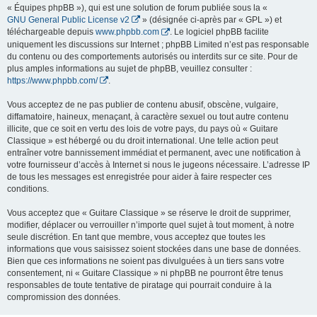
« Équipes phpBB »), qui est une solution de forum publiée sous la «
GNU General Public License v2
» (désignée ci-après par « GPL ») et
téléchargeable depuis
www.phpbb.com
. Le logiciel phpBB facilite
uniquement les discussions sur Internet ; phpBB Limited n’est pas responsable
du contenu ou des comportements autorisés ou interdits sur ce site. Pour de
plus amples informations au sujet de phpBB, veuillez consulter :
https://www.phpbb.com/
.
Vous acceptez de ne pas publier de contenu abusif, obscène, vulgaire,
diffamatoire, haineux, menaçant, à caractère sexuel ou tout autre contenu
illicite, que ce soit en vertu des lois de votre pays, du pays où « Guitare
Classique » est hébergé ou du droit international. Une telle action peut
entraîner votre bannissement immédiat et permanent, avec une notification à
votre fournisseur d’accès à Internet si nous le jugeons nécessaire. L’adresse IP
de tous les messages est enregistrée pour aider à faire respecter ces
conditions.
Vous acceptez que « Guitare Classique » se réserve le droit de supprimer,
modifier, déplacer ou verrouiller n’importe quel sujet à tout moment, à notre
seule discrétion. En tant que membre, vous acceptez que toutes les
informations que vous saisissez soient stockées dans une base de données.
Bien que ces informations ne soient pas divulguées à un tiers sans votre
consentement, ni « Guitare Classique » ni phpBB ne pourront être tenus
responsables de toute tentative de piratage qui pourrait conduire à la
compromission des données.