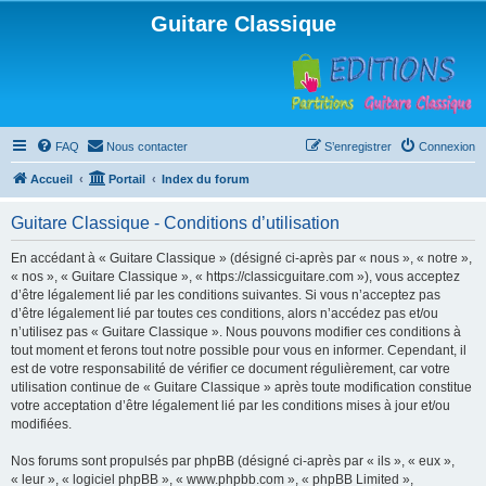
Guitare Classique
FAQ
Nous contacter
S’enregistrer
Connexion
Accueil
Portail
Index du forum
Guitare Classique - Conditions d’utilisation
En accédant à « Guitare Classique » (désigné ci-après par « nous », « notre »,
« nos », « Guitare Classique », « https://classicguitare.com »), vous acceptez
d’être légalement lié par les conditions suivantes. Si vous n’acceptez pas
d’être légalement lié par toutes ces conditions, alors n’accédez pas et/ou
n’utilisez pas « Guitare Classique ». Nous pouvons modifier ces conditions à
tout moment et ferons tout notre possible pour vous en informer. Cependant, il
est de votre responsabilité de vérifier ce document régulièrement, car votre
utilisation continue de « Guitare Classique » après toute modification constitue
votre acceptation d’être légalement lié par les conditions mises à jour et/ou
modifiées.
Nos forums sont propulsés par phpBB (désigné ci-après par « ils », « eux »,
« leur », « logiciel phpBB », « www.phpbb.com », « phpBB Limited »,