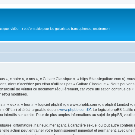
sique, vidéo…) et d'entraide pour les guitaristes francophones, entièrement
 », « notre », « nos », « Guitare Classique », « https://classicguitare.com »), vous
ions, alors n’accédez pas et/ou n’utilisez pas « Guitare Classique ». Nous pouvons 
nsabilité de vérifier ce document régulièrement, car votre utilisation continue de «
r et/ou modifiées.
s », « eux », « leur », « logiciel phpBB », « www.phpbb.com », « phpBB Limited »,
r « GPL ») et téléchargeable depuis
www.phpbb.com
. Le logiciel phpBB facilit
nterdits sur ce site. Pour de plus amples informations au sujet de phpBB, veuille
gaire, diffamatoire, haineux, menaçant, à caractère sexuel ou tout autre contenu ill
e telle action peut entraîner votre bannissement immédiat et permanent, avec une not