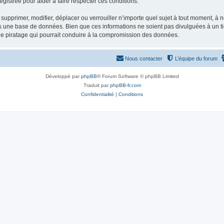
gistrée pour aider à faire respecter ces conditions.
supprimer, modifier, déplacer ou verrouiller n’importe quel sujet à tout moment, à
s une base de données. Bien que ces informations ne soient pas divulguées à un ti
de piratage qui pourrait conduire à la compromission des données.
Nous contacter
L’équipe du forum
Développé par
phpBB
® Forum Software © phpBB Limited
Traduit par
phpBB-fr.com
Confidentialité
|
Conditions