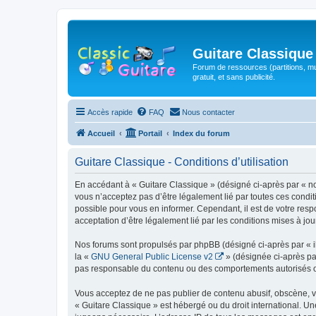
Guitare Classique
Forum de ressources (partitions, mu
gratuit, et sans publicité.
Accès rapide
FAQ
Nous contacter
Accueil
Portail
Index du forum
Guitare Classique - Conditions d’utilisation
En accédant à « Guitare Classique » (désigné ci-après par « nous
vous n’acceptez pas d’être légalement lié par toutes ces condit
possible pour vous en informer. Cependant, il est de votre respo
acceptation d’être légalement lié par les conditions mises à jou
Nos forums sont propulsés par phpBB (désigné ci-après par « il
la «
GNU General Public License v2
» (désignée ci-après pa
pas responsable du contenu ou des comportements autorisés ou i
Vous acceptez de ne pas publier de contenu abusif, obscène, vul
« Guitare Classique » est hébergé ou du droit international. Un