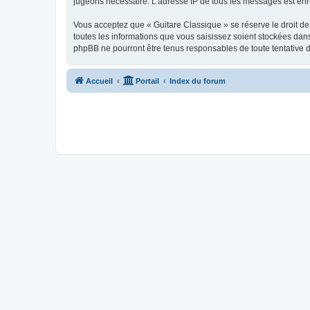
jugeons nécessaire. L’adresse IP de tous les messages est enre
Vous acceptez que « Guitare Classique » se réserve le droit de 
toutes les informations que vous saisissez soient stockées dan
phpBB ne pourront être tenus responsables de toute tentative 
Accueil
Portail
Index du forum