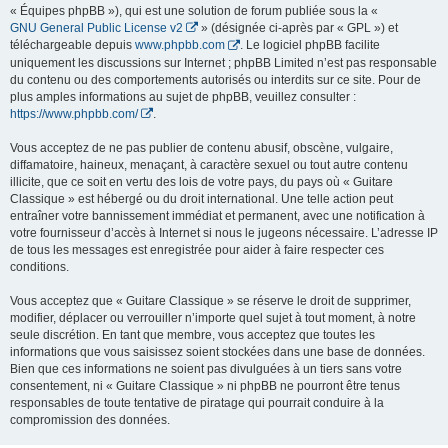
« Équipes phpBB »), qui est une solution de forum publiée sous la «
GNU General Public License v2
» (désignée ci-après par « GPL ») et
téléchargeable depuis
www.phpbb.com
. Le logiciel phpBB facilite
uniquement les discussions sur Internet ; phpBB Limited n’est pas responsable
du contenu ou des comportements autorisés ou interdits sur ce site. Pour de
plus amples informations au sujet de phpBB, veuillez consulter :
https://www.phpbb.com/
.
Vous acceptez de ne pas publier de contenu abusif, obscène, vulgaire,
diffamatoire, haineux, menaçant, à caractère sexuel ou tout autre contenu
illicite, que ce soit en vertu des lois de votre pays, du pays où « Guitare
Classique » est hébergé ou du droit international. Une telle action peut
entraîner votre bannissement immédiat et permanent, avec une notification à
votre fournisseur d’accès à Internet si nous le jugeons nécessaire. L’adresse IP
de tous les messages est enregistrée pour aider à faire respecter ces
conditions.
Vous acceptez que « Guitare Classique » se réserve le droit de supprimer,
modifier, déplacer ou verrouiller n’importe quel sujet à tout moment, à notre
seule discrétion. En tant que membre, vous acceptez que toutes les
informations que vous saisissez soient stockées dans une base de données.
Bien que ces informations ne soient pas divulguées à un tiers sans votre
consentement, ni « Guitare Classique » ni phpBB ne pourront être tenus
responsables de toute tentative de piratage qui pourrait conduire à la
compromission des données.