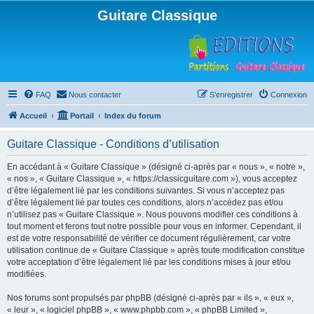
Guitare Classique
FAQ
Nous contacter
S’enregistrer
Connexion
Accueil
Portail
Index du forum
Guitare Classique - Conditions d’utilisation
En accédant à « Guitare Classique » (désigné ci-après par « nous », « notre »,
« nos », « Guitare Classique », « https://classicguitare.com »), vous acceptez
d’être légalement lié par les conditions suivantes. Si vous n’acceptez pas
d’être légalement lié par toutes ces conditions, alors n’accédez pas et/ou
n’utilisez pas « Guitare Classique ». Nous pouvons modifier ces conditions à
tout moment et ferons tout notre possible pour vous en informer. Cependant, il
est de votre responsabilité de vérifier ce document régulièrement, car votre
utilisation continue de « Guitare Classique » après toute modification constitue
votre acceptation d’être légalement lié par les conditions mises à jour et/ou
modifiées.
Nos forums sont propulsés par phpBB (désigné ci-après par « ils », « eux »,
« leur », « logiciel phpBB », « www.phpbb.com », « phpBB Limited »,