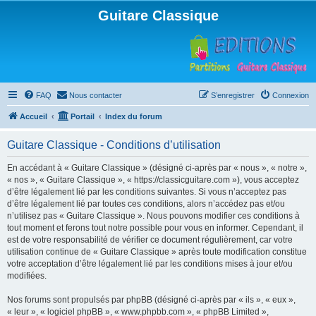
Guitare Classique
FAQ
Nous contacter
S’enregistrer
Connexion
Accueil
Portail
Index du forum
Guitare Classique - Conditions d’utilisation
En accédant à « Guitare Classique » (désigné ci-après par « nous », « notre »,
« nos », « Guitare Classique », « https://classicguitare.com »), vous acceptez
d’être légalement lié par les conditions suivantes. Si vous n’acceptez pas
d’être légalement lié par toutes ces conditions, alors n’accédez pas et/ou
n’utilisez pas « Guitare Classique ». Nous pouvons modifier ces conditions à
tout moment et ferons tout notre possible pour vous en informer. Cependant, il
est de votre responsabilité de vérifier ce document régulièrement, car votre
utilisation continue de « Guitare Classique » après toute modification constitue
votre acceptation d’être légalement lié par les conditions mises à jour et/ou
modifiées.
Nos forums sont propulsés par phpBB (désigné ci-après par « ils », « eux »,
« leur », « logiciel phpBB », « www.phpbb.com », « phpBB Limited »,