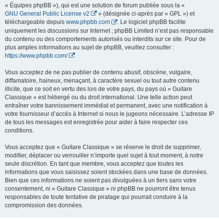
« Équipes phpBB »), qui est une solution de forum publiée sous la «
GNU General Public License v2
» (désignée ci-après par « GPL ») et
téléchargeable depuis
www.phpbb.com
. Le logiciel phpBB facilite
uniquement les discussions sur Internet ; phpBB Limited n’est pas responsable
du contenu ou des comportements autorisés ou interdits sur ce site. Pour de
plus amples informations au sujet de phpBB, veuillez consulter :
https://www.phpbb.com/
.
Vous acceptez de ne pas publier de contenu abusif, obscène, vulgaire,
diffamatoire, haineux, menaçant, à caractère sexuel ou tout autre contenu
illicite, que ce soit en vertu des lois de votre pays, du pays où « Guitare
Classique » est hébergé ou du droit international. Une telle action peut
entraîner votre bannissement immédiat et permanent, avec une notification à
votre fournisseur d’accès à Internet si nous le jugeons nécessaire. L’adresse IP
de tous les messages est enregistrée pour aider à faire respecter ces
conditions.
Vous acceptez que « Guitare Classique » se réserve le droit de supprimer,
modifier, déplacer ou verrouiller n’importe quel sujet à tout moment, à notre
seule discrétion. En tant que membre, vous acceptez que toutes les
informations que vous saisissez soient stockées dans une base de données.
Bien que ces informations ne soient pas divulguées à un tiers sans votre
consentement, ni « Guitare Classique » ni phpBB ne pourront être tenus
responsables de toute tentative de piratage qui pourrait conduire à la
compromission des données.