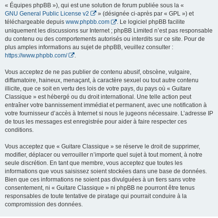
« Équipes phpBB »), qui est une solution de forum publiée sous la «
GNU General Public License v2
» (désignée ci-après par « GPL ») et
téléchargeable depuis
www.phpbb.com
. Le logiciel phpBB facilite
uniquement les discussions sur Internet ; phpBB Limited n’est pas responsable
du contenu ou des comportements autorisés ou interdits sur ce site. Pour de
plus amples informations au sujet de phpBB, veuillez consulter :
https://www.phpbb.com/
.
Vous acceptez de ne pas publier de contenu abusif, obscène, vulgaire,
diffamatoire, haineux, menaçant, à caractère sexuel ou tout autre contenu
illicite, que ce soit en vertu des lois de votre pays, du pays où « Guitare
Classique » est hébergé ou du droit international. Une telle action peut
entraîner votre bannissement immédiat et permanent, avec une notification à
votre fournisseur d’accès à Internet si nous le jugeons nécessaire. L’adresse IP
de tous les messages est enregistrée pour aider à faire respecter ces
conditions.
Vous acceptez que « Guitare Classique » se réserve le droit de supprimer,
modifier, déplacer ou verrouiller n’importe quel sujet à tout moment, à notre
seule discrétion. En tant que membre, vous acceptez que toutes les
informations que vous saisissez soient stockées dans une base de données.
Bien que ces informations ne soient pas divulguées à un tiers sans votre
consentement, ni « Guitare Classique » ni phpBB ne pourront être tenus
responsables de toute tentative de piratage qui pourrait conduire à la
compromission des données.