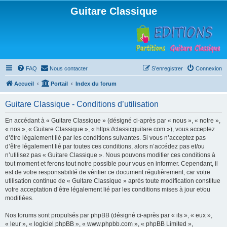
Guitare Classique
FAQ
Nous contacter
S’enregistrer
Connexion
Accueil
Portail
Index du forum
Guitare Classique - Conditions d’utilisation
En accédant à « Guitare Classique » (désigné ci-après par « nous », « notre »,
« nos », « Guitare Classique », « https://classicguitare.com »), vous acceptez
d’être légalement lié par les conditions suivantes. Si vous n’acceptez pas
d’être légalement lié par toutes ces conditions, alors n’accédez pas et/ou
n’utilisez pas « Guitare Classique ». Nous pouvons modifier ces conditions à
tout moment et ferons tout notre possible pour vous en informer. Cependant, il
est de votre responsabilité de vérifier ce document régulièrement, car votre
utilisation continue de « Guitare Classique » après toute modification constitue
votre acceptation d’être légalement lié par les conditions mises à jour et/ou
modifiées.
Nos forums sont propulsés par phpBB (désigné ci-après par « ils », « eux »,
« leur », « logiciel phpBB », « www.phpbb.com », « phpBB Limited »,